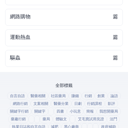
網路購物
1 篇
運動熱血
1 篇
驅蟲
1 篇
全部標籤
自言自語
醫藥相關
社區藥局
賺錢
行銷
創業
論語
網路行銷
文案相關
醫藥分業
日劇
行銷課程
影評
關鍵字行銷
關鍵字
四書
小玩意
簡報
我想開藥局
藥廠行銷
藥局
體驗文
艾毛寶試用見證
法鬥
執業日誌和自言自語
減肥
黑心廠商
政府補助