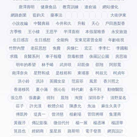
唐澤壽明
健康食品
教育訓練
連俞涵
網站優化
網路創業
藍鈞天
藥事法
大衛伊東
小說改編
中醫典籍
今井和久
升毅
天心
戶田惠梨香
方季惟
王小棣
王思平
半澤直樹
本假屋唯香
永安旅遊
生日感言
生日感想
全能狗
安東尼霍普金斯
年齡歧視
竹野內豐
老莊思想
免費
吳慷仁
宏正
李李仁
李國毅
求職
良醫系列
車子報廢
防毒軟體
侏羅記公園
房思瑜
明年的希望
林予晞
武井咲
邱凱偉
邵翔
阿部寬
南澤奈央
星野和成
是枝裕和
柬埔寨
柯叔元
柯貞年
洪小鈴
洪詩
英國女皇
范宸菲
風景
香川照之
香港移民
夏小滿
孫沁岳
時代劇
蚤不到
動物醫院
張立昂
張書豪
得到app
晨翔
淘寶
深田恭子
清野菜名
莊子
許光漢
軟體介紹
陳彥允
魚油
麻生久美子
傅凱羚
堤真一
曾沛慈
植劇場
菅田將暉
集運商
黃薇渟
傳記影集
微信代付
楊一展
楊丞琳
楊謹華
筧昌也
經銷商
葉星辰
路斯明
電子發票
網頁設計