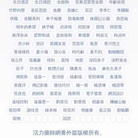
生日感言
生日感想
全能狗
安東尼霍普金斯
年齡歧視
竹野內豐
老莊思想
免費
吳慷仁
宏正
李李仁
李國毅
求職
良醫系列
車子報廢
防毒軟體
侏羅記公園
房思瑜
明年的希望
林予晞
武井咲
邱凱偉
邵翔
阿部寬
南澤奈央
星野和成
是枝裕和
柬埔寨
柯叔元
柯貞年
洪小鈴
洪詩
英國女皇
范宸菲
風景
香川照之
香港移民
夏小滿
孫沁岳
時代劇
蚤不到
動物醫院
張立昂
張書豪
得到app
晨翔
淘寶
深田恭子
清野菜名
莊子
許光漢
軟體介紹
陳彥允
魚油
麻生久美子
傅凱羚
堤真一
曾沛慈
植劇場
菅田將暉
集運商
黃薇渟
傳記影集
微信代付
楊一展
楊丞琳
楊謹華
筧昌也
經銷商
葉星辰
路斯明
電子發票
網頁設計
遠端控制
遠藤憲一
劉奕兒
劉香慈
稻森泉
機械公敵
龍劭華
謝佳見
鍾承翰
韓宜邦
簡嫚書
藍正龍
顏毓麟
寵物
fda認證
© 2026 活力藥師網番外篇. 版權所有。