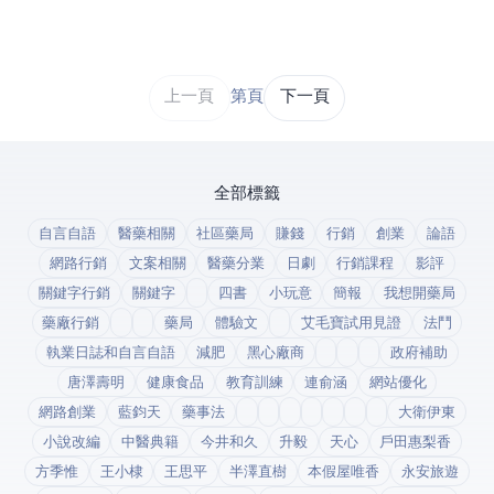
上一頁
第 1 / 43 頁
下一頁
全部標籤
自言自語
醫藥相關
社區藥局
賺錢
行銷
創業
論語
網路行銷
文案相關
醫藥分業
日劇
行銷課程
影評
關鍵字行銷
關鍵字
四書
小玩意
簡報
我想開藥局
藥廠行銷
藥局
體驗文
艾毛寶試用見證
法鬥
執業日誌和自言自語
減肥
黑心廠商
政府補助
唐澤壽明
健康食品
教育訓練
連俞涵
網站優化
網路創業
藍鈞天
藥事法
大衛伊東
小說改編
中醫典籍
今井和久
升毅
天心
戶田惠梨香
方季惟
王小棣
王思平
半澤直樹
本假屋唯香
永安旅遊