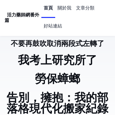
首頁
關於我
文章分類
活力藥師網番外
篇
好站連結
不要再鼓吹取消兩段式左轉了
活力藥師網番外
我考上研究所了
勞保蟑螂
告別 Hugo，擁抱 Astro：我的部
落格現代化搬家紀錄