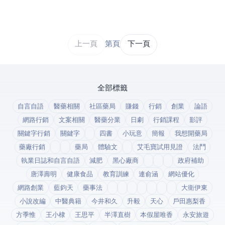
上一頁
第 1 / 43 頁
下一頁
全部標籤
自言自語
醫藥相關
社區藥局
賺錢
行銷
創業
論語
網路行銷
文案相關
醫藥分業
日劇
行銷課程
影評
關鍵字行銷
關鍵字
四書
小玩意
簡報
我想開藥局
藥廠行銷
藥局
體驗文
艾毛寶試用見證
法鬥
執業日誌和自言自語
減肥
黑心廠商
政府補助
唐澤壽明
健康食品
教育訓練
連俞涵
網站優化
網路創業
藍鈞天
藥事法
大衛伊東
小說改編
中醫典籍
今井和久
升毅
天心
戶田惠梨香
方季惟
王小棣
王思平
半澤直樹
本假屋唯香
永安旅遊