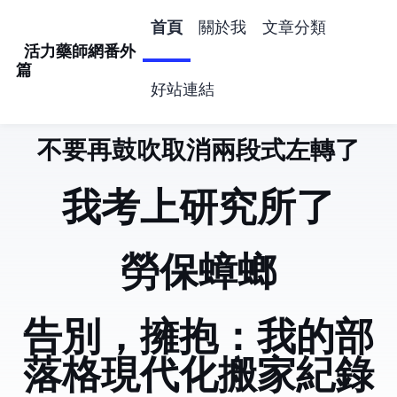
首頁
關於我
文章分類
活力藥師網番外
篇
好站連結
不要再鼓吹取消兩段式左轉了
活力藥師網番外
我考上研究所了
勞保蟑螂
告別 Hugo，擁抱 Astro：我的部
落格現代化搬家紀錄