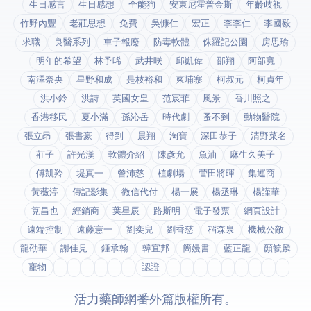
生日感言
生日感想
全能狗
安東尼霍普金斯
年齡歧視
竹野內豐
老莊思想
免費
吳慷仁
宏正
李李仁
李國毅
求職
良醫系列
車子報廢
防毒軟體
侏羅記公園
房思瑜
明年的希望
林予晞
武井咲
邱凱偉
邵翔
阿部寬
南澤奈央
星野和成
是枝裕和
柬埔寨
柯叔元
柯貞年
洪小鈴
洪詩
英國女皇
范宸菲
風景
香川照之
香港移民
夏小滿
孫沁岳
時代劇
蚤不到
動物醫院
張立昂
張書豪
得到app
晨翔
淘寶
深田恭子
清野菜名
莊子
許光漢
軟體介紹
陳彥允
魚油
麻生久美子
傅凱羚
堤真一
曾沛慈
植劇場
菅田將暉
集運商
黃薇渟
傳記影集
微信代付
楊一展
楊丞琳
楊謹華
筧昌也
經銷商
葉星辰
路斯明
電子發票
網頁設計
遠端控制
遠藤憲一
劉奕兒
劉香慈
稻森泉
機械公敵
龍劭華
謝佳見
鍾承翰
韓宜邦
簡嫚書
藍正龍
顏毓麟
寵物
fda認證
© 2026 活力藥師網番外篇. 版權所有。