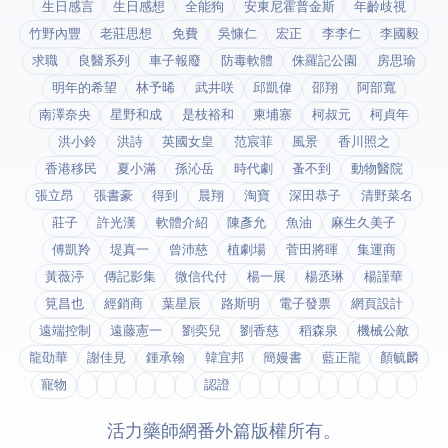
生日感言
生日感想
全能狗
安東尼霍普金斯
年齡歧視
竹野內豐
老莊思想
免費
吳慷仁
宏正
李李仁
李國毅
求職
良醫系列
車子報廢
防毒軟體
侏羅記公園
房思瑜
明年的希望
林予晞
武井咲
邱凱偉
邵翔
阿部寬
南澤奈央
星野和成
是枝裕和
柬埔寨
柯叔元
柯貞年
洪小鈴
洪詩
英國女皇
范宸菲
風景
香川照之
香港移民
夏小滿
孫沁岳
時代劇
蚤不到
動物醫院
張立昂
張書豪
得到app
晨翔
淘寶
深田恭子
清野菜名
莊子
許光漢
軟體介紹
陳彥允
魚油
麻生久美子
傅凱羚
堤真一
曾沛慈
植劇場
菅田將暉
集運商
黃薇渟
傳記影集
微信代付
楊一展
楊丞琳
楊謹華
筧昌也
經銷商
葉星辰
路斯明
電子發票
網頁設計
遠端控制
遠藤憲一
劉奕兒
劉香慈
稻森泉
機械公敵
龍劭華
謝佳見
鍾承翰
韓宜邦
簡嫚書
藍正龍
顏毓麟
寵物
fda認證
© 2026 活力藥師網番外篇. 版權所有。