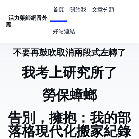
首頁
關於我
文章分類
活力藥師網番外
篇
好站連結
不要再鼓吹取消兩段式左轉了
活力藥師網番外
我考上研究所了
勞保蟑螂
告別 Hugo，擁抱 Astro：我的部
落格現代化搬家紀錄