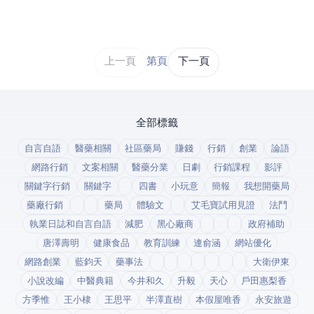
上一頁
第 1 / 43 頁
下一頁
全部標籤
自言自語
醫藥相關
社區藥局
賺錢
行銷
創業
論語
網路行銷
文案相關
醫藥分業
日劇
行銷課程
影評
關鍵字行銷
關鍵字
四書
小玩意
簡報
我想開藥局
藥廠行銷
藥局
體驗文
艾毛寶試用見證
法鬥
執業日誌和自言自語
減肥
黑心廠商
政府補助
唐澤壽明
健康食品
教育訓練
連俞涵
網站優化
網路創業
藍鈞天
藥事法
大衛伊東
小說改編
中醫典籍
今井和久
升毅
天心
戶田惠梨香
方季惟
王小棣
王思平
半澤直樹
本假屋唯香
永安旅遊