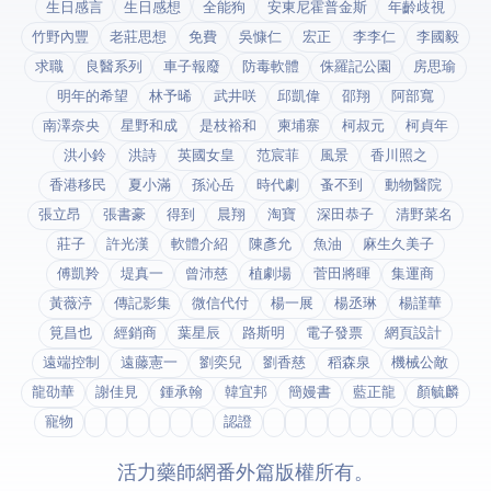
生日感言
生日感想
全能狗
安東尼霍普金斯
年齡歧視
竹野內豐
老莊思想
免費
吳慷仁
宏正
李李仁
李國毅
求職
良醫系列
車子報廢
防毒軟體
侏羅記公園
房思瑜
明年的希望
林予晞
武井咲
邱凱偉
邵翔
阿部寬
南澤奈央
星野和成
是枝裕和
柬埔寨
柯叔元
柯貞年
洪小鈴
洪詩
英國女皇
范宸菲
風景
香川照之
香港移民
夏小滿
孫沁岳
時代劇
蚤不到
動物醫院
張立昂
張書豪
得到app
晨翔
淘寶
深田恭子
清野菜名
莊子
許光漢
軟體介紹
陳彥允
魚油
麻生久美子
傅凱羚
堤真一
曾沛慈
植劇場
菅田將暉
集運商
黃薇渟
傳記影集
微信代付
楊一展
楊丞琳
楊謹華
筧昌也
經銷商
葉星辰
路斯明
電子發票
網頁設計
遠端控制
遠藤憲一
劉奕兒
劉香慈
稻森泉
機械公敵
龍劭華
謝佳見
鍾承翰
韓宜邦
簡嫚書
藍正龍
顏毓麟
寵物
fda認證
© 2026 活力藥師網番外篇. 版權所有。