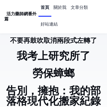
首頁
關於我
文章分類
活力藥師網番外
篇
好站連結
不要再鼓吹取消兩段式左轉了
活力藥師網番外
我考上研究所了
勞保蟑螂
告別 Hugo，擁抱 Astro：我的部
落格現代化搬家紀錄