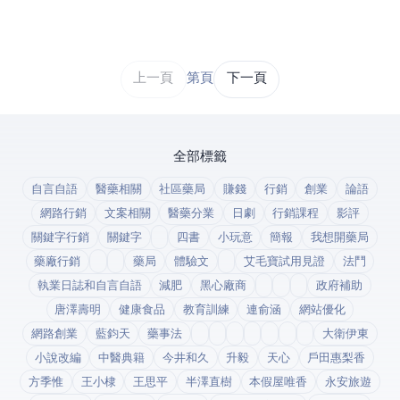
上一頁
第 1 / 43 頁
下一頁
全部標籤
自言自語
醫藥相關
社區藥局
賺錢
行銷
創業
論語
網路行銷
文案相關
醫藥分業
日劇
行銷課程
影評
關鍵字行銷
關鍵字
四書
小玩意
簡報
我想開藥局
藥廠行銷
藥局
體驗文
艾毛寶試用見證
法鬥
執業日誌和自言自語
減肥
黑心廠商
政府補助
唐澤壽明
健康食品
教育訓練
連俞涵
網站優化
網路創業
藍鈞天
藥事法
大衛伊東
小說改編
中醫典籍
今井和久
升毅
天心
戶田惠梨香
方季惟
王小棣
王思平
半澤直樹
本假屋唯香
永安旅遊