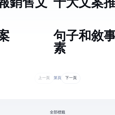
報銷售文
十大文案
案
句子和敘
素
上一頁
第 1 / 43 頁
下一頁
全部標籤