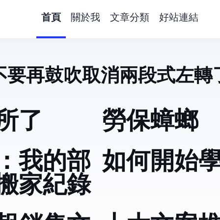
首頁
關於我
文章分類
好站連結
不要再鼓吹取消兩段式左轉
網番外篇｜健康
所了
勞保蟑螂
Astro：我的部
如何開始學pytho
搬家紀錄