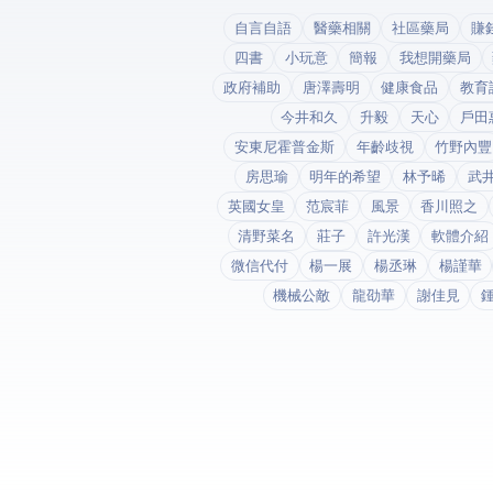
自言自語
醫藥相關
社區藥局
賺
四書
小玩意
簡報
我想開藥局
政府補助
唐澤壽明
健康食品
教育
今井和久
升毅
天心
戶田
安東尼霍普金斯
年齡歧視
竹野內豐
房思瑜
明年的希望
林予晞
武
英國女皇
范宸菲
風景
香川照之
清野菜名
莊子
許光漢
軟體介紹
微信代付
楊一展
楊丞琳
楊謹華
機械公敵
龍劭華
謝佳見