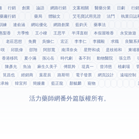
錢
行銷
創業
論語
網路行銷
文案相關
醫藥分業
日劇
行
藥廠行銷
藥局
體驗文
艾毛寶試用見證
法鬥
執業日誌
訓練
連俞涵
網站優化
網路創業
藍鈞天
藥事法
惠梨香
方季惟
王小棣
王思平
半澤直樹
本假屋唯香
永安旅遊
老莊思想
免費
吳慷仁
宏正
李李仁
李國毅
求職
良醫系
井咲
邱凱偉
邵翔
阿部寬
南澤奈央
星野和成
是枝裕和
柬埔
香港移民
夏小滿
孫沁岳
時代劇
蚤不到
動物醫院
張立昂
陳彥允
魚油
麻生久美子
傅凱羚
堤真一
曾沛慈
植劇場
筧昌也
經銷商
葉星辰
路斯明
電子發票
網頁設計
遠端控制
鍾承翰
韓宜邦
簡嫚書
藍正龍
顏毓麟
寵物
© 2026 活力藥師網番外篇. 版權所有。