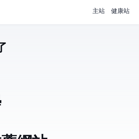
主站
健康站
了
、藥局經營與網
n