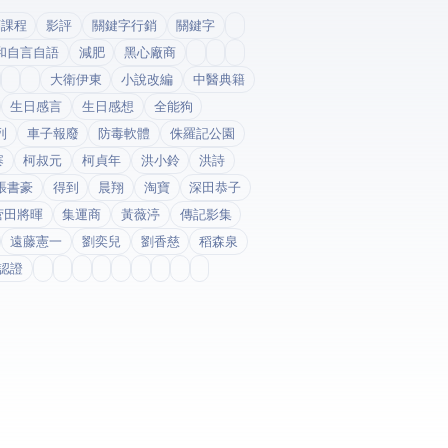
銷課程
影評
關鍵字行銷
關鍵字
和自言自語
減肥
黑心廠商
大衛伊東
小說改編
中醫典籍
生日感言
生日感想
全能狗
列
車子報廢
防毒軟體
侏羅記公園
寨
柯叔元
柯貞年
洪小鈴
洪詩
張書豪
得到app
晨翔
淘寶
深田恭子
菅田將暉
集運商
黃薇渟
傳記影集
遠藤憲一
劉奕兒
劉香慈
稻森泉
fda認證