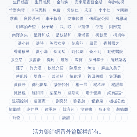
生日感言
生日感想
全能狗
安東尼霍普金斯
年齡歧視
竹野內豐
老莊思想
免費
吳慷仁
宏正
李李仁
李國毅
求職
良醫系列
車子報廢
防毒軟體
侏羅記公園
房思瑜
明年的希望
林予晞
武井咲
邱凱偉
邵翔
阿部寬
南澤奈央
星野和成
是枝裕和
柬埔寨
柯叔元
柯貞年
洪小鈴
洪詩
英國女皇
范宸菲
風景
香川照之
香港移民
夏小滿
孫沁岳
時代劇
蚤不到
動物醫院
張立昂
張書豪
得到app
晨翔
淘寶
深田恭子
清野菜名
莊子
許光漢
軟體介紹
陳彥允
魚油
麻生久美子
傅凱羚
堤真一
曾沛慈
植劇場
菅田將暉
集運商
黃薇渟
傳記影集
微信代付
楊一展
楊丞琳
楊謹華
筧昌也
經銷商
葉星辰
路斯明
電子發票
網頁設計
遠端控制
遠藤憲一
劉奕兒
劉香慈
稻森泉
機械公敵
龍劭華
謝佳見
鍾承翰
韓宜邦
簡嫚書
藍正龍
顏毓麟
寵物
fda認證
© 2026 活力藥師網番外篇. 版權所有。