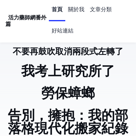
首頁
關於我
文章分類
活力藥師網番外
篇
好站連結
不要再鼓吹取消兩段式左轉了
活力藥師網番外
我考上研究所了
勞保蟑螂
告別 Hugo，擁抱 Astro：我的部
落格現代化搬家紀錄