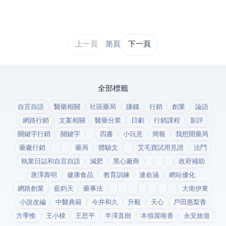
上一頁
第 1 / 43 頁
下一頁
全部標籤
自言自語
醫藥相關
社區藥局
賺錢
行銷
創業
論語
網路行銷
文案相關
醫藥分業
日劇
行銷課程
影評
關鍵字行銷
關鍵字
四書
小玩意
簡報
我想開藥局
藥廠行銷
藥局
體驗文
艾毛寶試用見證
法鬥
執業日誌和自言自語
減肥
黑心廠商
政府補助
唐澤壽明
健康食品
教育訓練
連俞涵
網站優化
網路創業
藍鈞天
藥事法
大衛伊東
小說改編
中醫典籍
今井和久
升毅
天心
戶田惠梨香
方季惟
王小棣
王思平
半澤直樹
本假屋唯香
永安旅遊