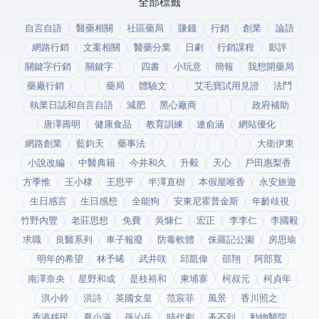
全部標籤
自言自語
醫藥相關
社區藥局
賺錢
行銷
創業
論語
網路行銷
文案相關
醫藥分業
日劇
行銷課程
影評
關鍵字行銷
關鍵字
四書
小玩意
簡報
我想開藥局
藥廠行銷
藥局
體驗文
艾毛寶試用見證
法鬥
執業日誌和自言自語
減肥
黑心廠商
政府補助
唐澤壽明
健康食品
教育訓練
連俞涵
網站優化
網路創業
藍鈞天
藥事法
大衛伊東
小說改編
中醫典籍
今井和久
升毅
天心
戶田惠梨香
方季惟
王小棣
王思平
半澤直樹
本假屋唯香
永安旅遊
生日感言
生日感想
全能狗
安東尼霍普金斯
年齡歧視
竹野內豐
老莊思想
免費
吳慷仁
宏正
李李仁
李國毅
求職
良醫系列
車子報廢
防毒軟體
侏羅記公園
房思瑜
明年的希望
林予晞
武井咲
邱凱偉
邵翔
阿部寬
南澤奈央
星野和成
是枝裕和
柬埔寨
柯叔元
柯貞年
洪小鈴
洪詩
英國女皇
范宸菲
風景
香川照之
香港移民
夏小滿
孫沁岳
時代劇
蚤不到
動物醫院