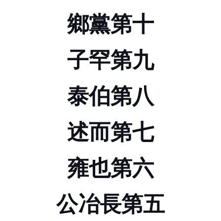
鄉黨第十
子罕第九
泰伯第八
述而第七
雍也第六
公冶長第五