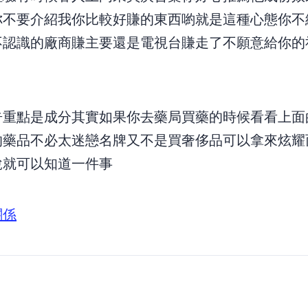
不要介紹我你比較好賺的東西喲!!“,就是這種心態,你不
給不認識的廠商賺(主要還是電視台賺走了),不願意給你的
,重點是成分,其實如果你去藥局買藥的時候,看看上面
宜的藥品,不必太迷戀名牌,又不是買奢侈品可以拿來炫耀
,就可以知道一件事…
關係