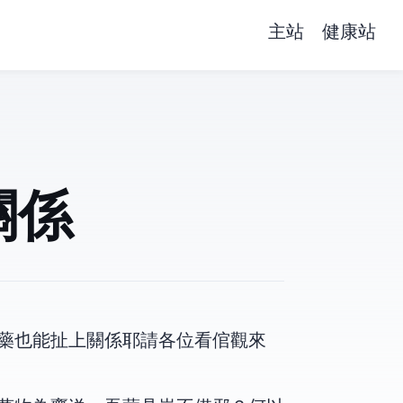
主站
健康站
關係
能扯上關係耶!!請各位看倌觀來!!!