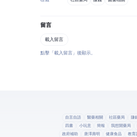
社區藥局
賺錢
醫藥相關
標籤
留言
載入留言
點擊「載入留言」後顯示 Disqus。
自言自語
醫藥相關
社區藥局
賺
四書
小玩意
簡報
我想開藥局
政府補助
唐澤壽明
健康食品
教育