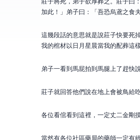
莊子將死，弟子欲厚葬之。莊子曰
加此！」弟子曰：「吾恐烏鳶之食
這幾段話的意思就是說,莊子快要死掉
我的棺材,以日月星晨當我的配葬,這
弟子一看到馬屁拍到馬腿上了,趕快
莊子就回答他們說,在地上會被鳥給吃了
各位看倌看到這裡，一定丈二金剛摸不
當然有,各位社區藥局的藥師一定有