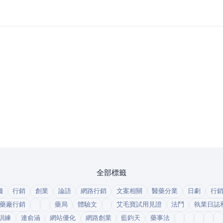
全部標籤
錢
行銷
創業
論語
網路行銷
文案相關
醫藥分業
日劇
行
藥廠行銷
藥局
體驗文
艾毛寶試用見證
法鬥
執業日誌
訓練
連俞涵
網站優化
網路創業
藍鈞天
藥事法