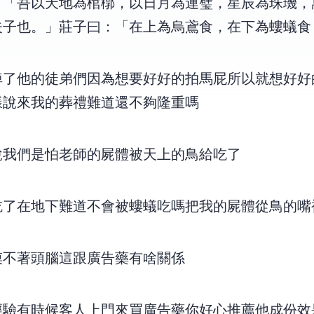
：「吾以天地為棺槨，以日月為連璧，星辰為珠璣，
夫子也。」莊子曰：「在上為烏鳶食，在下為螻蟻食
了,他的徒弟們因為想要好好的拍馬屁,所以就想好好
樣說來我的葬禮難道還不夠隆重嗎??
說,我們是怕老師的屍體被天上的鳥給吃了
,在地下難道不會被螻蟻吃嗎???把我的屍體從鳥的嘴裡
著頭腦,這跟廣告藥有啥關係??
經驗,有時候客人上門來買廣告藥,你好心推薦他成份效