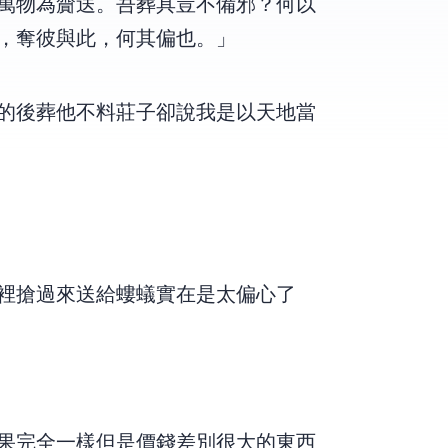
萬物為齎送。吾葬具豈不備邪？何以
，奪彼與此，何其偏也。」
的後葬他,不料莊子卻說,我是以天地當
搶過來送給螻蟻,實在是太偏心了!!!
果完全一樣,但是價錢差別很大的東西