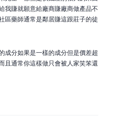
給我賺,就願意給廠商賺???廠商做產品不
社區藥師(通常是鄰居賺),這跟莊子的徒
的成分,如果是一樣的成分,但是價差超
,而且通常你這樣做,只會被人家笑笨,還