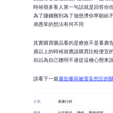
時候,很多客人第一句話就是回答你:“你
為了賺錢,難到為了做慈濟???你寧願
弟愚笨的想法有何不同???
其實購買藥品看的是療效,不是看廣告
過20%以上的時候,就應該購買比較便
自以為自己聰明,不過從這種心態來說
請看下一篇
廣告藥與被害妄想症的
藥廠行銷
分類