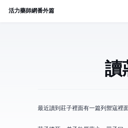
活力藥師網番外篇
讀
最近讀到莊子裡面有一篇列禦寇,裡面有