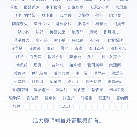
求職
良醫系列
車子報廢
防毒軟體
侏羅記公園
房思瑜
明年的希望
林予晞
武井咲
邱凱偉
邵翔
阿部寬
南澤奈央
星野和成
是枝裕和
柬埔寨
柯叔元
柯貞年
洪小鈴
洪詩
英國女皇
范宸菲
風景
香川照之
香港移民
夏小滿
孫沁岳
時代劇
蚤不到
動物醫院
張立昂
張書豪
得到app
晨翔
淘寶
深田恭子
清野菜名
莊子
許光漢
軟體介紹
陳彥允
魚油
麻生久美子
傅凱羚
堤真一
曾沛慈
植劇場
菅田將暉
集運商
黃薇渟
傳記影集
微信代付
楊一展
楊丞琳
楊謹華
筧昌也
經銷商
葉星辰
路斯明
電子發票
網頁設計
遠端控制
遠藤憲一
劉奕兒
劉香慈
稻森泉
機械公敵
龍劭華
謝佳見
鍾承翰
韓宜邦
簡嫚書
藍正龍
顏毓麟
寵物
fda認證
© 2026 活力藥師網番外篇. 版權所有。