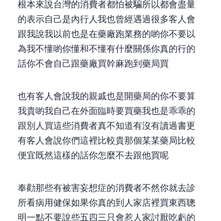
根本來說,台灣的消費者都怕被騙,所以都會盡量
的表示自己是內行人,我也曾經遇過很多客人會
跟我說,我以前也是在藥廠跑業務的喲,你不要以
為我不懂喲(你懂和不懂有什麼關係,你真的行的
話,你不會自己跟藥廠買,幹麻跑到藥局買)
也有客人會說,我的親戚也是開藥局的,你不要算
我貴喲!!!(我自己在外面臨時要買藥,我也是乖乖的
跟別人買,這些消費者真不知道有沒有讀過書!!),更
有客人會說你們這裡比較貴,那個某某藥局比較
便宜(既然這樣的話,你怎麼不去跟他買呢???)
奉勸那些有被害妄想症的消費者,不然你就去診
所看病用健保,如果你真的到人家店裡買東西,聰
明一點,不要說些五四三,只會惹人家討厭,吃虧的