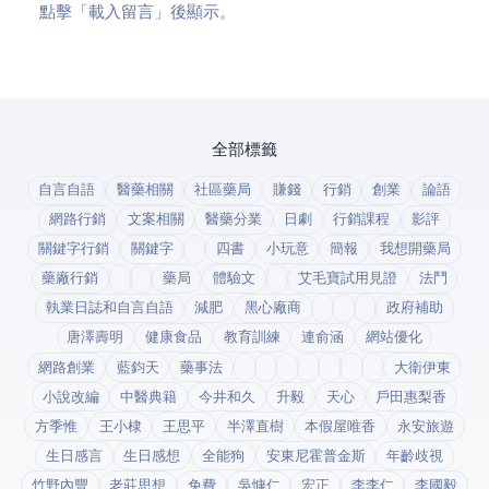
點擊「載入留言」後顯示 Disqus。
全部標籤
自言自語
醫藥相關
社區藥局
賺錢
行銷
創業
論語
網路行銷
文案相關
醫藥分業
日劇
行銷課程
影評
關鍵字行銷
關鍵字
四書
小玩意
簡報
我想開藥局
藥廠行銷
藥局
體驗文
艾毛寶試用見證
法鬥
執業日誌和自言自語
減肥
黑心廠商
政府補助
唐澤壽明
健康食品
教育訓練
連俞涵
網站優化
網路創業
藍鈞天
藥事法
大衛伊東
小說改編
中醫典籍
今井和久
升毅
天心
戶田惠梨香
方季惟
王小棣
王思平
半澤直樹
本假屋唯香
永安旅遊
生日感言
生日感想
全能狗
安東尼霍普金斯
年齡歧視
竹野內豐
老莊思想
免費
吳慷仁
宏正
李李仁
李國毅