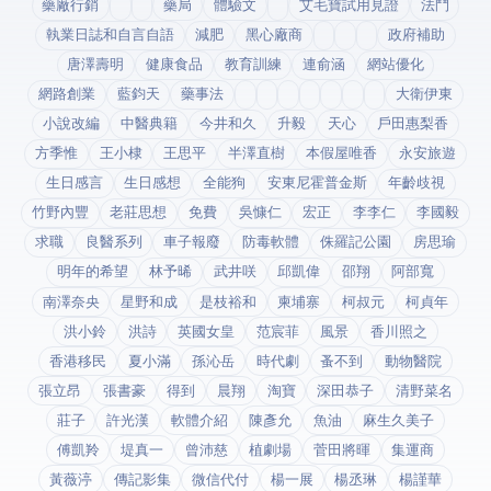
藥廠行銷
藥局
體驗文
艾毛寶試用見證
法鬥
執業日誌和自言自語
減肥
黑心廠商
政府補助
唐澤壽明
健康食品
教育訓練
連俞涵
網站優化
網路創業
藍鈞天
藥事法
大衛伊東
小說改編
中醫典籍
今井和久
升毅
天心
戶田惠梨香
方季惟
王小棣
王思平
半澤直樹
本假屋唯香
永安旅遊
生日感言
生日感想
全能狗
安東尼霍普金斯
年齡歧視
竹野內豐
老莊思想
免費
吳慷仁
宏正
李李仁
李國毅
求職
良醫系列
車子報廢
防毒軟體
侏羅記公園
房思瑜
明年的希望
林予晞
武井咲
邱凱偉
邵翔
阿部寬
南澤奈央
星野和成
是枝裕和
柬埔寨
柯叔元
柯貞年
洪小鈴
洪詩
英國女皇
范宸菲
風景
香川照之
香港移民
夏小滿
孫沁岳
時代劇
蚤不到
動物醫院
張立昂
張書豪
得到app
晨翔
淘寶
深田恭子
清野菜名
莊子
許光漢
軟體介紹
陳彥允
魚油
麻生久美子
傅凱羚
堤真一
曾沛慈
植劇場
菅田將暉
集運商
黃薇渟
傳記影集
微信代付
楊一展
楊丞琳
楊謹華