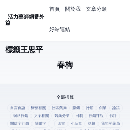
首頁
關於我
文章分類
活力藥師網番外
篇
好站連結
標籤: 王思平 (1)
春梅
全部標籤
自言自語
醫藥相關
社區藥局
賺錢
行銷
創業
論語
網路行銷
文案相關
醫藥分業
日劇
行銷課程
影評
關鍵字行銷
關鍵字
四書
小玩意
簡報
我想開藥局