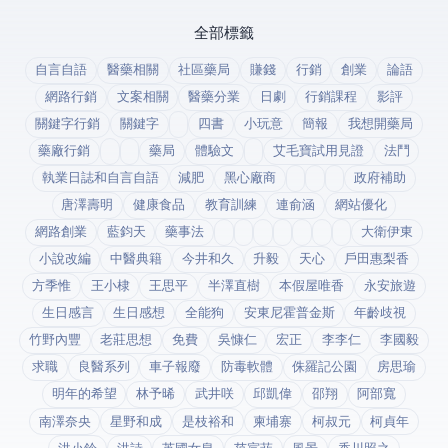
全部標籤
自言自語
醫藥相關
社區藥局
賺錢
行銷
創業
論語
網路行銷
文案相關
醫藥分業
日劇
行銷課程
影評
關鍵字行銷
關鍵字
四書
小玩意
簡報
我想開藥局
藥廠行銷
藥局
體驗文
艾毛寶試用見證
法鬥
執業日誌和自言自語
減肥
黑心廠商
政府補助
唐澤壽明
健康食品
教育訓練
連俞涵
網站優化
網路創業
藍鈞天
藥事法
大衛伊東
小說改編
中醫典籍
今井和久
升毅
天心
戶田惠梨香
方季惟
王小棣
王思平
半澤直樹
本假屋唯香
永安旅遊
生日感言
生日感想
全能狗
安東尼霍普金斯
年齡歧視
竹野內豐
老莊思想
免費
吳慷仁
宏正
李李仁
李國毅
求職
良醫系列
車子報廢
防毒軟體
侏羅記公園
房思瑜
明年的希望
林予晞
武井咲
邱凱偉
邵翔
阿部寬
南澤奈央
星野和成
是枝裕和
柬埔寨
柯叔元
柯貞年