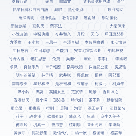
藥廠行銷
藥局
體驗文
艾毛寶試用見證
法鬥
執業日誌和自言自語
減肥
黑心廠商
政府補助
唐澤壽明
健康食品
教育訓練
連俞涵
網站優化
網路創業
藍鈞天
藥事法
大衛伊東
小說改編
中醫典籍
今井和久
升毅
天心
戶田惠梨香
方季惟
王小棣
王思平
半澤直樹
本假屋唯香
永安旅遊
生日感言
生日感想
全能狗
安東尼霍普金斯
年齡歧視
竹野內豐
老莊思想
免費
吳慷仁
宏正
李李仁
李國毅
求職
良醫系列
車子報廢
防毒軟體
侏羅記公園
房思瑜
明年的希望
林予晞
武井咲
邱凱偉
邵翔
阿部寬
南澤奈央
星野和成
是枝裕和
柬埔寨
柯叔元
柯貞年
洪小鈴
洪詩
英國女皇
范宸菲
風景
香川照之
香港移民
夏小滿
孫沁岳
時代劇
蚤不到
動物醫院
張立昂
張書豪
得到app
晨翔
淘寶
深田恭子
清野菜名
莊子
許光漢
軟體介紹
陳彥允
魚油
麻生久美子
傅凱羚
堤真一
曾沛慈
植劇場
菅田將暉
集運商
黃薇渟
傳記影集
微信代付
楊一展
楊丞琳
楊謹華