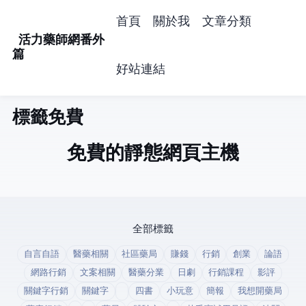
首頁
關於我
文章分類
活力藥師網番外
篇
好站連結
標籤: 免費 (1)
免費的靜態網頁主機
全部標籤
自言自語
醫藥相關
社區藥局
賺錢
行銷
創業
論語
網路行銷
文案相關
醫藥分業
日劇
行銷課程
影評
關鍵字行銷
關鍵字
四書
小玩意
簡報
我想開藥局