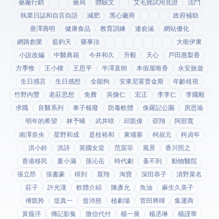
藥廠行銷
藥局
體驗文
艾毛寶試用見證
法鬥
執業日誌和自言自語
減肥
黑心廠商
政府補助
唐澤壽明
健康食品
教育訓練
連俞涵
網站優化
網路創業
藍鈞天
藥事法
大衛伊東
小說改編
中醫典籍
今井和久
升毅
天心
戶田惠梨香
方季惟
王小棣
王思平
半澤直樹
本假屋唯香
永安旅遊
生日感言
生日感想
全能狗
安東尼霍普金斯
年齡歧視
竹野內豐
老莊思想
免費
吳慷仁
宏正
李李仁
李國毅
求職
良醫系列
車子報廢
防毒軟體
侏羅記公園
房思瑜
明年的希望
林予晞
武井咲
邱凱偉
邵翔
阿部寬
南澤奈央
星野和成
是枝裕和
柬埔寨
柯叔元
柯貞年
洪小鈴
洪詩
英國女皇
范宸菲
風景
香川照之
香港移民
夏小滿
孫沁岳
時代劇
蚤不到
動物醫院
張立昂
張書豪
得到app
晨翔
淘寶
深田恭子
清野菜名
莊子
許光漢
軟體介紹
陳彥允
魚油
麻生久美子
傅凱羚
堤真一
曾沛慈
植劇場
菅田將暉
集運商
黃薇渟
傳記影集
微信代付
楊一展
楊丞琳
楊謹華