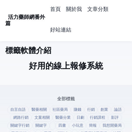
首頁
關於我
文章分類
活力藥師網番外
篇
好站連結
標籤: 軟體介紹 (1)
好用的線上報修系統
全部標籤
自言自語
醫藥相關
社區藥局
賺錢
行銷
創業
論語
網路行銷
文案相關
醫藥分業
日劇
行銷課程
影評
關鍵字行銷
關鍵字
四書
小玩意
簡報
我想開藥局