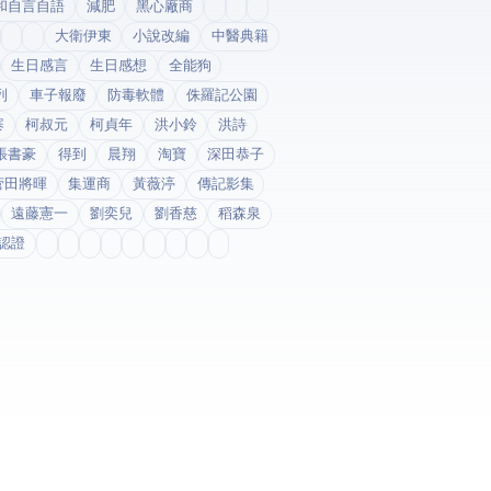
和自言自語
減肥
黑心廠商
大衛伊東
小說改編
中醫典籍
生日感言
生日感想
全能狗
列
車子報廢
防毒軟體
侏羅記公園
寨
柯叔元
柯貞年
洪小鈴
洪詩
張書豪
得到app
晨翔
淘寶
深田恭子
菅田將暉
集運商
黃薇渟
傳記影集
遠藤憲一
劉奕兒
劉香慈
稻森泉
fda認證