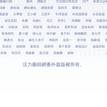
藥廠行銷
藥局
體驗文
艾毛寶試用見證
法鬥
執業日誌
訓練
連俞涵
網站優化
網路創業
藍鈞天
藥事法
惠梨香
方季惟
王小棣
王思平
半澤直樹
本假屋唯香
永安旅遊
老莊思想
免費
吳慷仁
宏正
李李仁
李國毅
求職
良醫系
井咲
邱凱偉
邵翔
阿部寬
南澤奈央
星野和成
是枝裕和
柬埔
香港移民
夏小滿
孫沁岳
時代劇
蚤不到
動物醫院
張立昂
陳彥允
魚油
麻生久美子
傅凱羚
堤真一
曾沛慈
植劇場
筧昌也
經銷商
葉星辰
路斯明
電子發票
網頁設計
遠端控制
鍾承翰
韓宜邦
簡嫚書
藍正龍
顏毓麟
寵物
© 2026 活力藥師網番外篇. 版權所有。