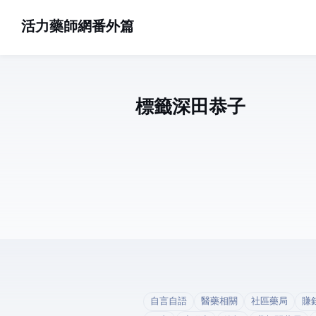
活力藥師網番外篇
標籤: 深田恭子 (1)
自言自語
醫藥相關
社區藥局
賺