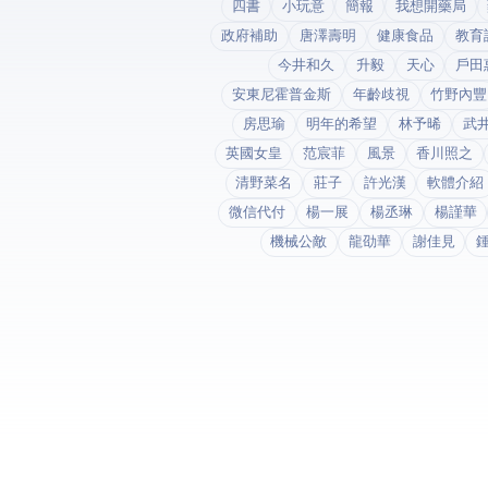
四書
小玩意
簡報
我想開藥局
政府補助
唐澤壽明
健康食品
教育
今井和久
升毅
天心
戶田
安東尼霍普金斯
年齡歧視
竹野內豐
房思瑜
明年的希望
林予晞
武
英國女皇
范宸菲
風景
香川照之
清野菜名
莊子
許光漢
軟體介紹
微信代付
楊一展
楊丞琳
楊謹華
機械公敵
龍劭華
謝佳見