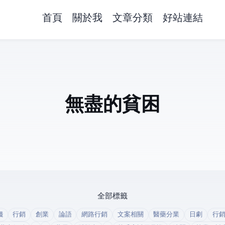
首頁
關於我
文章分類
好站連結
無盡的貧困Silent Poor
全部標籤
錢
行銷
創業
論語
網路行銷
文案相關
醫藥分業
日劇
行