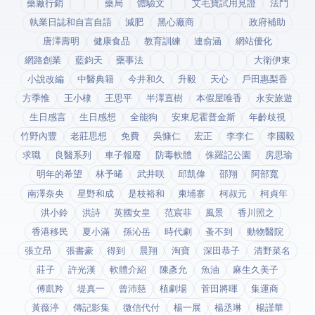
藥廠行銷
藥局
體驗文
艾毛寶試用見證
法鬥
執業日誌和自言自語
減肥
黑心廠商
政府補助
唐澤壽明
健康食品
教育訓練
連俞涵
網站優化
網路創業
藍鈞天
藥事法
大衛伊東
小說改編
中醫典籍
今井和久
升毅
天心
戶田惠梨香
方季惟
王小棣
王思平
半澤直樹
本假屋唯香
永安旅遊
生日感言
生日感想
全能狗
安東尼霍普金斯
年齡歧視
竹野內豐
老莊思想
免費
吳慷仁
宏正
李李仁
李國毅
求職
良醫系列
車子報廢
防毒軟體
侏羅記公園
房思瑜
明年的希望
林予晞
武井咲
邱凱偉
邵翔
阿部寬
南澤奈央
星野和成
是枝裕和
柬埔寨
柯叔元
柯貞年
洪小鈴
洪詩
英國女皇
范宸菲
風景
香川照之
香港移民
夏小滿
孫沁岳
時代劇
蚤不到
動物醫院
張立昂
張書豪
得到app
晨翔
淘寶
深田恭子
清野菜名
莊子
許光漢
軟體介紹
陳彥允
魚油
麻生久美子
傅凱羚
堤真一
曾沛慈
植劇場
菅田將暉
集運商
黃薇渟
傳記影集
微信代付
楊一展
楊丞琳
楊謹華