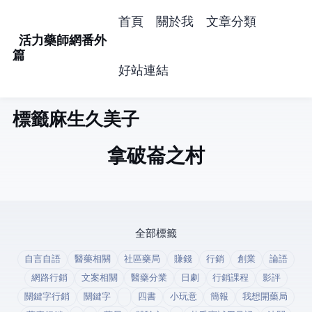
首頁
關於我
文章分類
活力藥師網番外
篇
好站連結
標籤: 麻生久美子 (1)
拿破崙之村
全部標籤
自言自語
醫藥相關
社區藥局
賺錢
行銷
創業
論語
網路行銷
文案相關
醫藥分業
日劇
行銷課程
影評
關鍵字行銷
關鍵字
四書
小玩意
簡報
我想開藥局