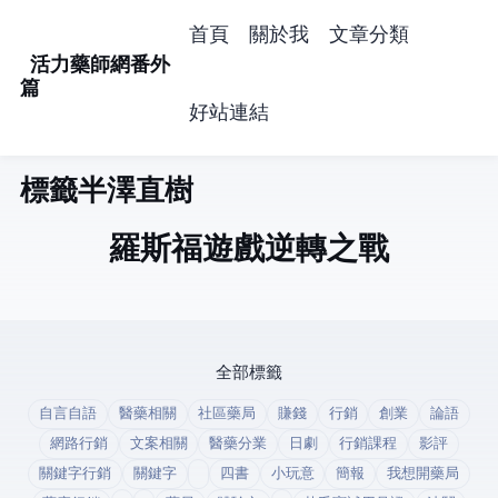
首頁
關於我
文章分類
活力藥師網番外
篇
好站連結
標籤: 半澤直樹 (1)
羅斯福遊戲(逆轉之戰)
全部標籤
自言自語
醫藥相關
社區藥局
賺錢
行銷
創業
論語
網路行銷
文案相關
醫藥分業
日劇
行銷課程
影評
關鍵字行銷
關鍵字
四書
小玩意
簡報
我想開藥局