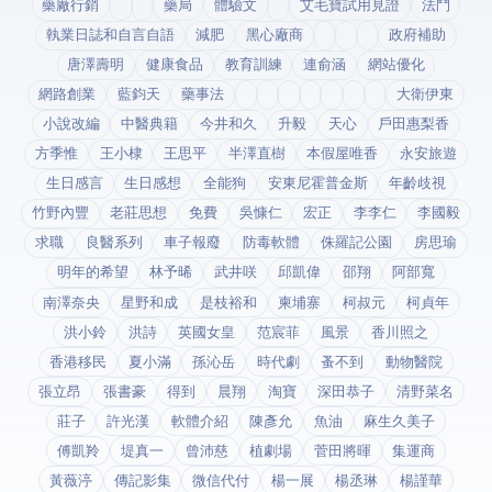
藥廠行銷
藥局
體驗文
艾毛寶試用見證
法鬥
執業日誌和自言自語
減肥
黑心廠商
政府補助
唐澤壽明
健康食品
教育訓練
連俞涵
網站優化
網路創業
藍鈞天
藥事法
大衛伊東
小說改編
中醫典籍
今井和久
升毅
天心
戶田惠梨香
方季惟
王小棣
王思平
半澤直樹
本假屋唯香
永安旅遊
生日感言
生日感想
全能狗
安東尼霍普金斯
年齡歧視
竹野內豐
老莊思想
免費
吳慷仁
宏正
李李仁
李國毅
求職
良醫系列
車子報廢
防毒軟體
侏羅記公園
房思瑜
明年的希望
林予晞
武井咲
邱凱偉
邵翔
阿部寬
南澤奈央
星野和成
是枝裕和
柬埔寨
柯叔元
柯貞年
洪小鈴
洪詩
英國女皇
范宸菲
風景
香川照之
香港移民
夏小滿
孫沁岳
時代劇
蚤不到
動物醫院
張立昂
張書豪
得到app
晨翔
淘寶
深田恭子
清野菜名
莊子
許光漢
軟體介紹
陳彥允
魚油
麻生久美子
傅凱羚
堤真一
曾沛慈
植劇場
菅田將暉
集運商
黃薇渟
傳記影集
微信代付
楊一展
楊丞琳
楊謹華