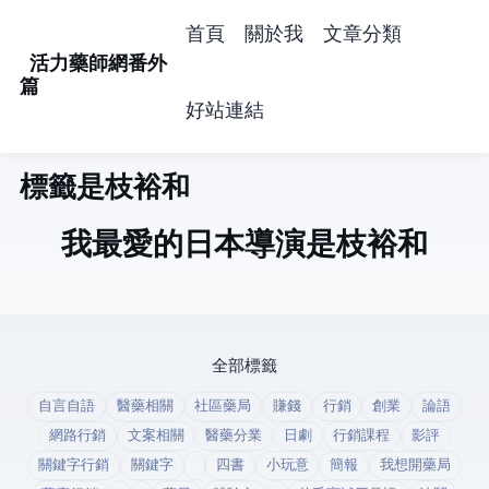
首頁
關於我
文章分類
活力藥師網番外
篇
好站連結
標籤: 是枝裕和 (1)
我最愛的日本導演是枝裕和
全部標籤
自言自語
醫藥相關
社區藥局
賺錢
行銷
創業
論語
網路行銷
文案相關
醫藥分業
日劇
行銷課程
影評
關鍵字行銷
關鍵字
四書
小玩意
簡報
我想開藥局