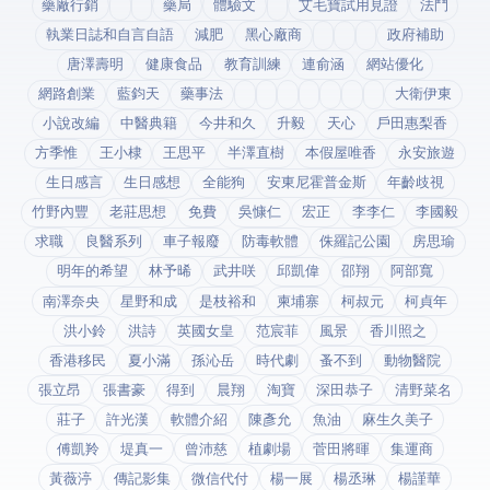
藥廠行銷
藥局
體驗文
艾毛寶試用見證
法鬥
執業日誌和自言自語
減肥
黑心廠商
政府補助
唐澤壽明
健康食品
教育訓練
連俞涵
網站優化
網路創業
藍鈞天
藥事法
大衛伊東
小說改編
中醫典籍
今井和久
升毅
天心
戶田惠梨香
方季惟
王小棣
王思平
半澤直樹
本假屋唯香
永安旅遊
生日感言
生日感想
全能狗
安東尼霍普金斯
年齡歧視
竹野內豐
老莊思想
免費
吳慷仁
宏正
李李仁
李國毅
求職
良醫系列
車子報廢
防毒軟體
侏羅記公園
房思瑜
明年的希望
林予晞
武井咲
邱凱偉
邵翔
阿部寬
南澤奈央
星野和成
是枝裕和
柬埔寨
柯叔元
柯貞年
洪小鈴
洪詩
英國女皇
范宸菲
風景
香川照之
香港移民
夏小滿
孫沁岳
時代劇
蚤不到
動物醫院
張立昂
張書豪
得到app
晨翔
淘寶
深田恭子
清野菜名
莊子
許光漢
軟體介紹
陳彥允
魚油
麻生久美子
傅凱羚
堤真一
曾沛慈
植劇場
菅田將暉
集運商
黃薇渟
傳記影集
微信代付
楊一展
楊丞琳
楊謹華