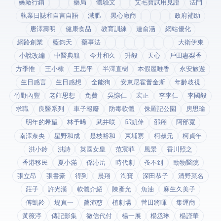
藥廠行銷
藥局
體驗文
艾毛寶試用見證
法鬥
執業日誌和自言自語
減肥
黑心廠商
政府補助
唐澤壽明
健康食品
教育訓練
連俞涵
網站優化
網路創業
藍鈞天
藥事法
大衛伊東
小說改編
中醫典籍
今井和久
升毅
天心
戶田惠梨香
方季惟
王小棣
王思平
半澤直樹
本假屋唯香
永安旅遊
生日感言
生日感想
全能狗
安東尼霍普金斯
年齡歧視
竹野內豐
老莊思想
免費
吳慷仁
宏正
李李仁
李國毅
求職
良醫系列
車子報廢
防毒軟體
侏羅記公園
房思瑜
明年的希望
林予晞
武井咲
邱凱偉
邵翔
阿部寬
南澤奈央
星野和成
是枝裕和
柬埔寨
柯叔元
柯貞年
洪小鈴
洪詩
英國女皇
范宸菲
風景
香川照之
香港移民
夏小滿
孫沁岳
時代劇
蚤不到
動物醫院
張立昂
張書豪
得到app
晨翔
淘寶
深田恭子
清野菜名
莊子
許光漢
軟體介紹
陳彥允
魚油
麻生久美子
傅凱羚
堤真一
曾沛慈
植劇場
菅田將暉
集運商
黃薇渟
傳記影集
微信代付
楊一展
楊丞琳
楊謹華