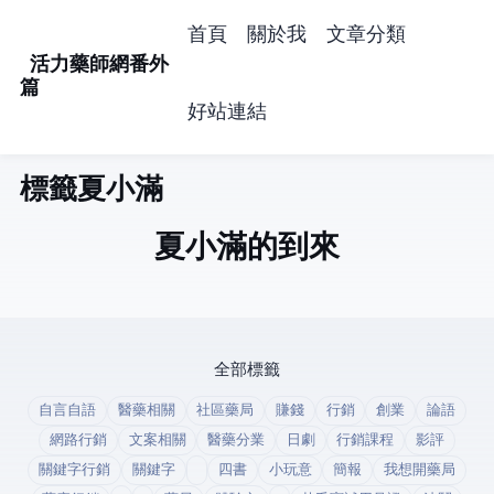
首頁
關於我
文章分類
活力藥師網番外
篇
好站連結
標籤: 夏小滿 (1)
夏小滿的到來
全部標籤
自言自語
醫藥相關
社區藥局
賺錢
行銷
創業
論語
網路行銷
文案相關
醫藥分業
日劇
行銷課程
影評
關鍵字行銷
關鍵字
四書
小玩意
簡報
我想開藥局