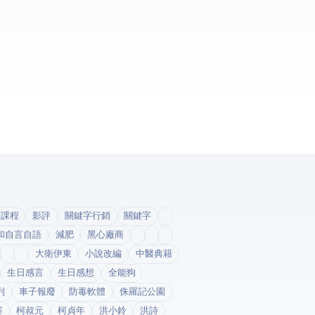
銷課程
影評
關鍵字行銷
關鍵字
和自言自語
減肥
黑心廠商
大衛伊東
小說改編
中醫典籍
生日感言
生日感想
全能狗
列
車子報廢
防毒軟體
侏羅記公園
寨
柯叔元
柯貞年
洪小鈴
洪詩