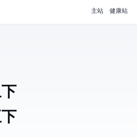
主站
健康站
丑下
王下