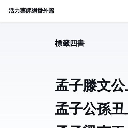
活力藥師網番外篇
標籤: 四書 (8)
孟子滕文公
孟子公孫丑