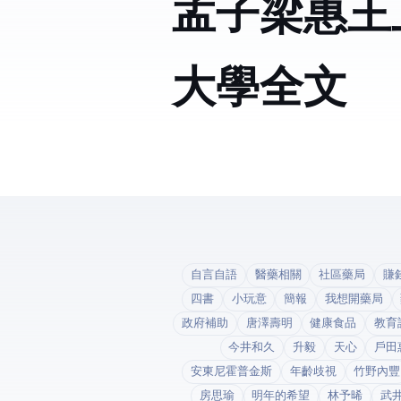
孟子梁惠王
大學全文
自言自語
醫藥相關
社區藥局
賺
四書
小玩意
簡報
我想開藥局
政府補助
唐澤壽明
健康食品
教育
今井和久
升毅
天心
戶田
安東尼霍普金斯
年齡歧視
竹野內豐
房思瑜
明年的希望
林予晞
武