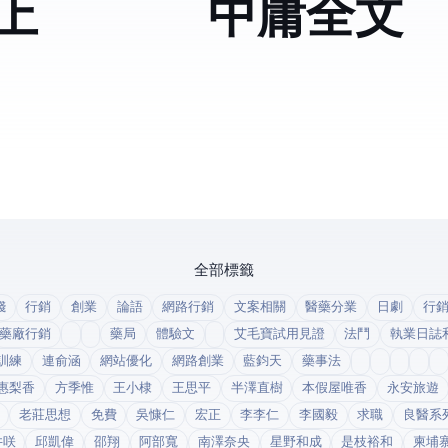
上
中庸全文
全部標籤
錢
行銷
創業
論語
網路行銷
文案相關
醫藥分業
日劇
行
藥廠行銷
藥局
體驗文
艾毛寶試用見證
法鬥
執業日誌
訓練
連俞涵
網站優化
網路創業
藍鈞天
藥事法
惠梨香
方季惟
王小棣
王思平
半澤直樹
本假屋唯香
永安旅遊
老莊思想
免費
吳慷仁
宏正
李李仁
李國毅
求職
良醫系
井咲
邱凱偉
邵翔
阿部寬
南澤奈央
星野和成
是枝裕和
柬埔