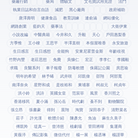
藥廠行銷
藥局
體驗文
艾毛寶試用見證
法鬥
執業日誌和自言自語
減肥
黑心廠商
政府補助
唐澤壽明
健康食品
教育訓練
連俞涵
網站優化
網路創業
藍鈞天
藥事法
大衛伊東
小說改編
中醫典籍
今井和久
升毅
天心
戶田惠梨香
方季惟
王小棣
王思平
半澤直樹
本假屋唯香
永安旅遊
生日感言
生日感想
全能狗
安東尼霍普金斯
年齡歧視
竹野內豐
老莊思想
免費
吳慷仁
宏正
李李仁
李國毅
求職
良醫系列
車子報廢
防毒軟體
侏羅記公園
房思瑜
明年的希望
林予晞
武井咲
邱凱偉
邵翔
阿部寬
南澤奈央
星野和成
是枝裕和
柬埔寨
柯叔元
柯貞年
洪小鈴
洪詩
英國女皇
范宸菲
風景
香川照之
香港移民
夏小滿
孫沁岳
時代劇
蚤不到
動物醫院
張立昂
張書豪
得到app
晨翔
淘寶
深田恭子
清野菜名
莊子
許光漢
軟體介紹
陳彥允
魚油
麻生久美子
傅凱羚
堤真一
曾沛慈
植劇場
菅田將暉
集運商
黃薇渟
傳記影集
微信代付
楊一展
楊丞琳
楊謹華