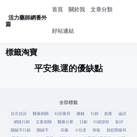
首頁
關於我
文章分類
活力藥師網番外
篇
好站連結
標籤: 淘寶 (1)
平安集運的優缺點
全部標籤
自言自語
醫藥相關
社區藥局
賺錢
行銷
創業
論語
網路行銷
文案相關
醫藥分業
日劇
行銷課程
影評
關鍵字行銷
關鍵字
四書
小玩意
簡報
我想開藥局