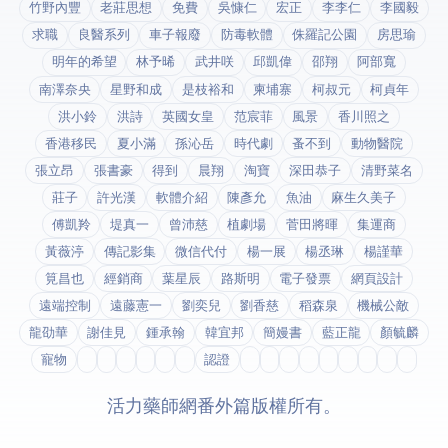
竹野內豐
老莊思想
免費
吳慷仁
宏正
李李仁
李國毅
求職
良醫系列
車子報廢
防毒軟體
侏羅記公園
房思瑜
明年的希望
林予晞
武井咲
邱凱偉
邵翔
阿部寬
南澤奈央
星野和成
是枝裕和
柬埔寨
柯叔元
柯貞年
洪小鈴
洪詩
英國女皇
范宸菲
風景
香川照之
香港移民
夏小滿
孫沁岳
時代劇
蚤不到
動物醫院
張立昂
張書豪
得到app
晨翔
淘寶
深田恭子
清野菜名
莊子
許光漢
軟體介紹
陳彥允
魚油
麻生久美子
傅凱羚
堤真一
曾沛慈
植劇場
菅田將暉
集運商
黃薇渟
傳記影集
微信代付
楊一展
楊丞琳
楊謹華
筧昌也
經銷商
葉星辰
路斯明
電子發票
網頁設計
遠端控制
遠藤憲一
劉奕兒
劉香慈
稻森泉
機械公敵
龍劭華
謝佳見
鍾承翰
韓宜邦
簡嫚書
藍正龍
顏毓麟
寵物
fda認證
© 2026 活力藥師網番外篇. 版權所有。