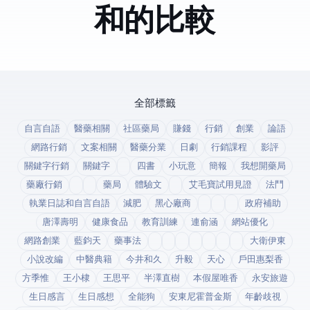
Digitalocean和Linode的比較
全部標籤
自言自語
醫藥相關
社區藥局
賺錢
行銷
創業
論語
網路行銷
文案相關
醫藥分業
日劇
行銷課程
影評
關鍵字行銷
關鍵字
四書
小玩意
簡報
我想開藥局
藥廠行銷
藥局
體驗文
艾毛寶試用見證
法鬥
執業日誌和自言自語
減肥
黑心廠商
政府補助
唐澤壽明
健康食品
教育訓練
連俞涵
網站優化
網路創業
藍鈞天
藥事法
大衛伊東
小說改編
中醫典籍
今井和久
升毅
天心
戶田惠梨香
方季惟
王小棣
王思平
半澤直樹
本假屋唯香
永安旅遊
生日感言
生日感想
全能狗
安東尼霍普金斯
年齡歧視