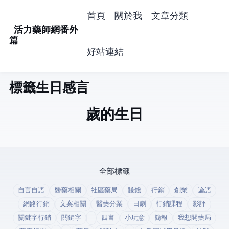
首頁
關於我
文章分類
活力藥師網番外
篇
好站連結
標籤: 生日感言 (1)
52歲的生日
全部標籤
自言自語
醫藥相關
社區藥局
賺錢
行銷
創業
論語
網路行銷
文案相關
醫藥分業
日劇
行銷課程
影評
關鍵字行銷
關鍵字
四書
小玩意
簡報
我想開藥局