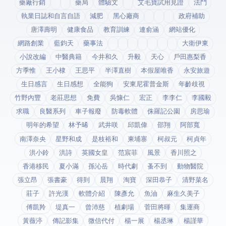
藥廠行銷
藥局
體驗文
艾毛寶試用見證
法鬥
執業日誌和自言自語
減肥
黑心廠商
政府補助
唐澤壽明
健康食品
教育訓練
連俞涵
網站優化
網路創業
藍鈞天
藥事法
大衛伊東
小說改編
中醫典籍
今井和久
升毅
天心
戶田惠梨香
方季惟
王小棣
王思平
半澤直樹
本假屋唯香
永安旅遊
生日感言
生日感想
全能狗
安東尼霍普金斯
年齡歧視
竹野內豐
老莊思想
免費
吳慷仁
宏正
李李仁
李國毅
求職
良醫系列
車子報廢
防毒軟體
侏羅記公園
房思瑜
明年的希望
林予晞
武井咲
邱凱偉
邵翔
阿部寬
南澤奈央
星野和成
是枝裕和
柬埔寨
柯叔元
柯貞年
洪小鈴
洪詩
英國女皇
范宸菲
風景
香川照之
香港移民
夏小滿
孫沁岳
時代劇
蚤不到
動物醫院
張立昂
張書豪
得到app
晨翔
淘寶
深田恭子
清野菜名
莊子
許光漢
軟體介紹
陳彥允
魚油
麻生久美子
傅凱羚
堤真一
曾沛慈
植劇場
菅田將暉
集運商
黃薇渟
傳記影集
微信代付
楊一展
楊丞琳
楊謹華