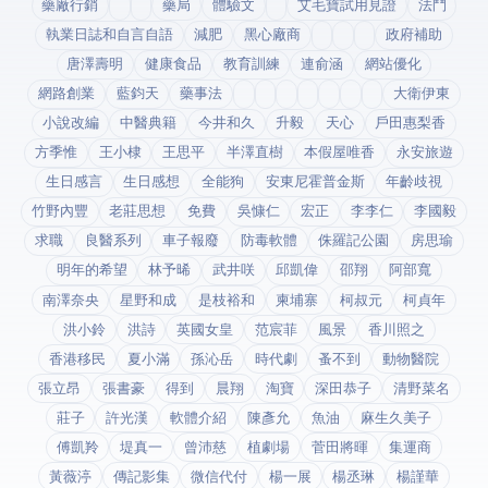
藥廠行銷
藥局
體驗文
艾毛寶試用見證
法鬥
執業日誌和自言自語
減肥
黑心廠商
政府補助
唐澤壽明
健康食品
教育訓練
連俞涵
網站優化
網路創業
藍鈞天
藥事法
大衛伊東
小說改編
中醫典籍
今井和久
升毅
天心
戶田惠梨香
方季惟
王小棣
王思平
半澤直樹
本假屋唯香
永安旅遊
生日感言
生日感想
全能狗
安東尼霍普金斯
年齡歧視
竹野內豐
老莊思想
免費
吳慷仁
宏正
李李仁
李國毅
求職
良醫系列
車子報廢
防毒軟體
侏羅記公園
房思瑜
明年的希望
林予晞
武井咲
邱凱偉
邵翔
阿部寬
南澤奈央
星野和成
是枝裕和
柬埔寨
柯叔元
柯貞年
洪小鈴
洪詩
英國女皇
范宸菲
風景
香川照之
香港移民
夏小滿
孫沁岳
時代劇
蚤不到
動物醫院
張立昂
張書豪
得到app
晨翔
淘寶
深田恭子
清野菜名
莊子
許光漢
軟體介紹
陳彥允
魚油
麻生久美子
傅凱羚
堤真一
曾沛慈
植劇場
菅田將暉
集運商
黃薇渟
傳記影集
微信代付
楊一展
楊丞琳
楊謹華