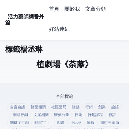
首頁
關於我
文章分類
活力藥師網番外
篇
好站連結
標籤: 楊丞琳 (1)
植劇場-《荼蘼》
全部標籤
自言自語
醫藥相關
社區藥局
賺錢
行銷
創業
論語
網路行銷
文案相關
醫藥分業
日劇
行銷課程
影評
關鍵字行銷
關鍵字
四書
小玩意
簡報
我想開藥局