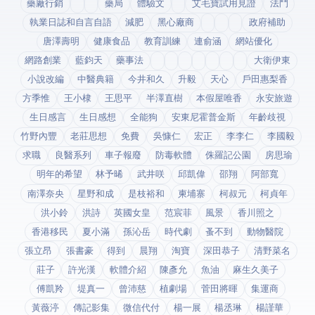
藥廠行銷
藥局
體驗文
艾毛寶試用見證
法鬥
執業日誌和自言自語
減肥
黑心廠商
政府補助
唐澤壽明
健康食品
教育訓練
連俞涵
網站優化
網路創業
藍鈞天
藥事法
大衛伊東
小說改編
中醫典籍
今井和久
升毅
天心
戶田惠梨香
方季惟
王小棣
王思平
半澤直樹
本假屋唯香
永安旅遊
生日感言
生日感想
全能狗
安東尼霍普金斯
年齡歧視
竹野內豐
老莊思想
免費
吳慷仁
宏正
李李仁
李國毅
求職
良醫系列
車子報廢
防毒軟體
侏羅記公園
房思瑜
明年的希望
林予晞
武井咲
邱凱偉
邵翔
阿部寬
南澤奈央
星野和成
是枝裕和
柬埔寨
柯叔元
柯貞年
洪小鈴
洪詩
英國女皇
范宸菲
風景
香川照之
香港移民
夏小滿
孫沁岳
時代劇
蚤不到
動物醫院
張立昂
張書豪
得到app
晨翔
淘寶
深田恭子
清野菜名
莊子
許光漢
軟體介紹
陳彥允
魚油
麻生久美子
傅凱羚
堤真一
曾沛慈
植劇場
菅田將暉
集運商
黃薇渟
傳記影集
微信代付
楊一展
楊丞琳
楊謹華