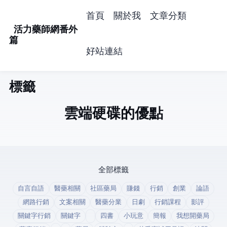
首頁
關於我
文章分類
活力藥師網番外
篇
好站連結
標籤: goolge (1)
Google雲端硬碟的優點
全部標籤
自言自語
醫藥相關
社區藥局
賺錢
行銷
創業
論語
網路行銷
文案相關
醫藥分業
日劇
行銷課程
影評
關鍵字行銷
關鍵字
四書
小玩意
簡報
我想開藥局