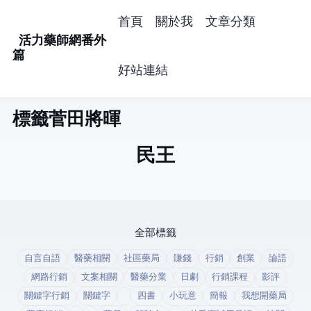
首頁
關於我
文章分類
活力藥師網番外
篇
好站連結
標籤: 菅田將暉 (1)
民王
全部標籤
自言自語
醫藥相關
社區藥局
賺錢
行銷
創業
論語
網路行銷
文案相關
醫藥分業
日劇
行銷課程
影評
關鍵字行銷
關鍵字
四書
小玩意
簡報
我想開藥局