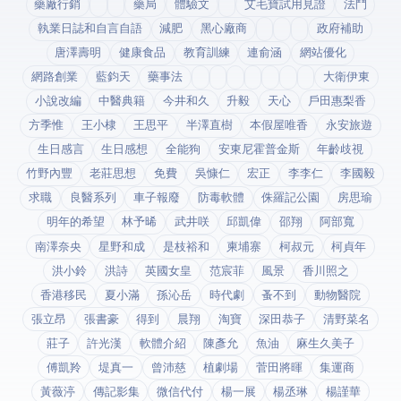
藥廠行銷
藥局
體驗文
艾毛寶試用見證
法鬥
執業日誌和自言自語
減肥
黑心廠商
政府補助
唐澤壽明
健康食品
教育訓練
連俞涵
網站優化
網路創業
藍鈞天
藥事法
大衛伊東
小說改編
中醫典籍
今井和久
升毅
天心
戶田惠梨香
方季惟
王小棣
王思平
半澤直樹
本假屋唯香
永安旅遊
生日感言
生日感想
全能狗
安東尼霍普金斯
年齡歧視
竹野內豐
老莊思想
免費
吳慷仁
宏正
李李仁
李國毅
求職
良醫系列
車子報廢
防毒軟體
侏羅記公園
房思瑜
明年的希望
林予晞
武井咲
邱凱偉
邵翔
阿部寬
南澤奈央
星野和成
是枝裕和
柬埔寨
柯叔元
柯貞年
洪小鈴
洪詩
英國女皇
范宸菲
風景
香川照之
香港移民
夏小滿
孫沁岳
時代劇
蚤不到
動物醫院
張立昂
張書豪
得到app
晨翔
淘寶
深田恭子
清野菜名
莊子
許光漢
軟體介紹
陳彥允
魚油
麻生久美子
傅凱羚
堤真一
曾沛慈
植劇場
菅田將暉
集運商
黃薇渟
傳記影集
微信代付
楊一展
楊丞琳
楊謹華