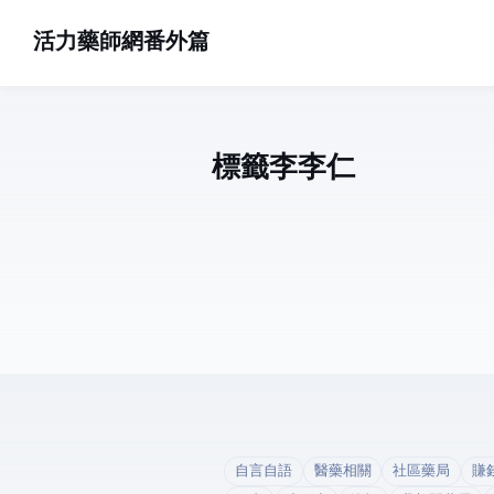
活力藥師網番外篇
標籤: 李李仁 (1)
自言自語
醫藥相關
社區藥局
賺