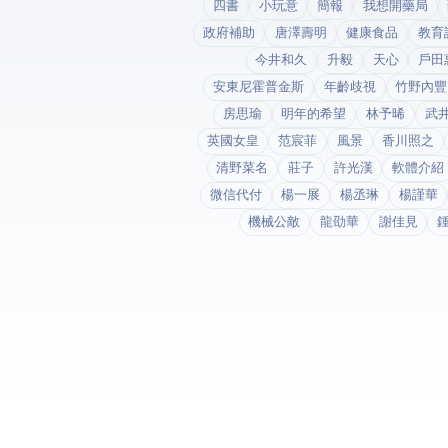
四書
小玩意
簡報
我想開藥局
政府補助
唐澤壽明
健康食品
教育
今井和久
升毅
天心
戶田
安東尼霍普金斯
年齡歧視
竹野內豐
房思瑜
明年的希望
林予晞
武
英國女皇
范宸菲
風景
香川照之
清野菜名
莊子
許光漢
軟體介紹
微信代付
楊一展
楊丞琳
楊謹華
機械公敵
龍劭華
謝佳見