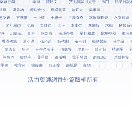
藥廠行銷
藥局
體驗文
艾毛寶試用見證
法鬥
執業日誌
訓練
連俞涵
網站優化
網路創業
藍鈞天
藥事法
惠梨香
方季惟
王小棣
王思平
半澤直樹
本假屋唯香
永安旅遊
老莊思想
免費
吳慷仁
宏正
李李仁
李國毅
求職
良醫系
井咲
邱凱偉
邵翔
阿部寬
南澤奈央
星野和成
是枝裕和
柬埔
香港移民
夏小滿
孫沁岳
時代劇
蚤不到
動物醫院
張立昂
陳彥允
魚油
麻生久美子
傅凱羚
堤真一
曾沛慈
植劇場
筧昌也
經銷商
葉星辰
路斯明
電子發票
網頁設計
遠端控制
鍾承翰
韓宜邦
簡嫚書
藍正龍
顏毓麟
寵物
© 2026 活力藥師網番外篇. 版權所有。