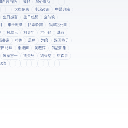
和自言自語
減肥
黑心廠商
大衛伊東
小說改編
中醫典籍
生日感言
生日感想
全能狗
列
車子報廢
防毒軟體
侏羅記公園
寨
柯叔元
柯貞年
洪小鈴
洪詩
張書豪
得到app
晨翔
淘寶
深田恭子
菅田將暉
集運商
黃薇渟
傳記影集
遠藤憲一
劉奕兒
劉香慈
稻森泉
fda認證