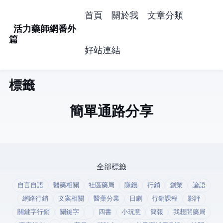
首頁
關於我
文章分類
活力藥師網番外
篇
好站連結
標籤: costco (1)
簡單通路分享
全部標籤
自言自語
醫藥相關
社區藥局
賺錢
行銷
創業
論語
網路行銷
文案相關
醫藥分業
日劇
行銷課程
影評
關鍵字行銷
關鍵字
四書
小玩意
簡報
我想開藥局