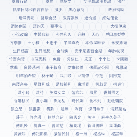
藥廠行銷
藥局
體驗文
艾毛寶試用見證
法鬥
執業日誌和自言自語
減肥
黑心廠商
政府補助
唐澤壽明
健康食品
教育訓練
連俞涵
網站優化
網路創業
藍鈞天
藥事法
大衛伊東
小說改編
中醫典籍
今井和久
升毅
天心
戶田惠梨香
方季惟
王小棣
王思平
半澤直樹
本假屋唯香
永安旅遊
生日感言
生日感想
全能狗
安東尼霍普金斯
年齡歧視
竹野內豐
老莊思想
免費
吳慷仁
宏正
李李仁
李國毅
求職
良醫系列
車子報廢
防毒軟體
侏羅記公園
房思瑜
明年的希望
林予晞
武井咲
邱凱偉
邵翔
阿部寬
南澤奈央
星野和成
是枝裕和
柬埔寨
柯叔元
柯貞年
洪小鈴
洪詩
英國女皇
范宸菲
風景
香川照之
香港移民
夏小滿
孫沁岳
時代劇
蚤不到
動物醫院
張立昂
張書豪
得到app
晨翔
淘寶
深田恭子
清野菜名
莊子
許光漢
軟體介紹
陳彥允
魚油
麻生久美子
傅凱羚
堤真一
曾沛慈
植劇場
菅田將暉
集運商
黃薇渟
傳記影集
微信代付
楊一展
楊丞琳
楊謹華