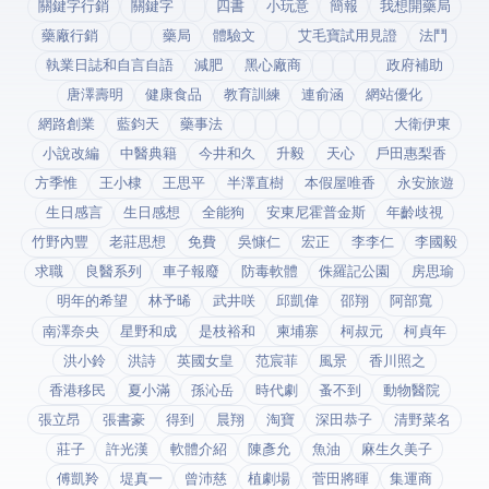
關鍵字行銷
關鍵字
四書
小玩意
簡報
我想開藥局
藥廠行銷
藥局
體驗文
艾毛寶試用見證
法鬥
執業日誌和自言自語
減肥
黑心廠商
政府補助
唐澤壽明
健康食品
教育訓練
連俞涵
網站優化
網路創業
藍鈞天
藥事法
大衛伊東
小說改編
中醫典籍
今井和久
升毅
天心
戶田惠梨香
方季惟
王小棣
王思平
半澤直樹
本假屋唯香
永安旅遊
生日感言
生日感想
全能狗
安東尼霍普金斯
年齡歧視
竹野內豐
老莊思想
免費
吳慷仁
宏正
李李仁
李國毅
求職
良醫系列
車子報廢
防毒軟體
侏羅記公園
房思瑜
明年的希望
林予晞
武井咲
邱凱偉
邵翔
阿部寬
南澤奈央
星野和成
是枝裕和
柬埔寨
柯叔元
柯貞年
洪小鈴
洪詩
英國女皇
范宸菲
風景
香川照之
香港移民
夏小滿
孫沁岳
時代劇
蚤不到
動物醫院
張立昂
張書豪
得到app
晨翔
淘寶
深田恭子
清野菜名
莊子
許光漢
軟體介紹
陳彥允
魚油
麻生久美子
傅凱羚
堤真一
曾沛慈
植劇場
菅田將暉
集運商