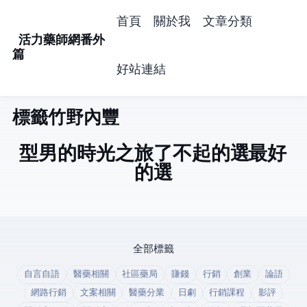
首頁
關於我
文章分類
活力藥師網番外
篇
好站連結
標籤: 竹野內豐 (1)
型男的時光之旅(了不起的選Taxi/最好
的選Taxi)
全部標籤
自言自語
醫藥相關
社區藥局
賺錢
行銷
創業
論語
網路行銷
文案相關
醫藥分業
日劇
行銷課程
影評