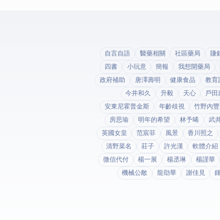
自言自語
醫藥相關
社區藥局
賺
四書
小玩意
簡報
我想開藥局
政府補助
唐澤壽明
健康食品
教育
今井和久
升毅
天心
戶田
安東尼霍普金斯
年齡歧視
竹野內豐
房思瑜
明年的希望
林予晞
武
英國女皇
范宸菲
風景
香川照之
清野菜名
莊子
許光漢
軟體介紹
微信代付
楊一展
楊丞琳
楊謹華
機械公敵
龍劭華
謝佳見