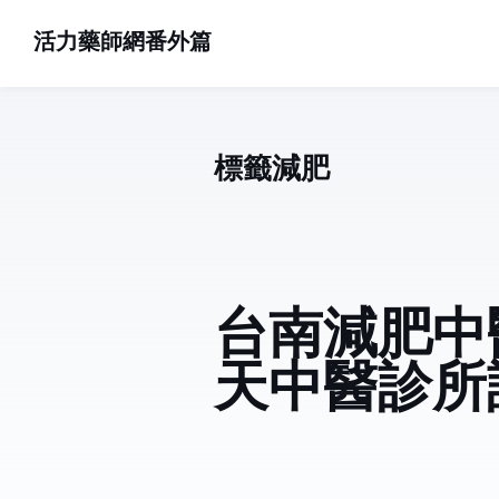
活力藥師網番外篇
標籤: 減肥 (3)
台南減肥中
天中醫診所