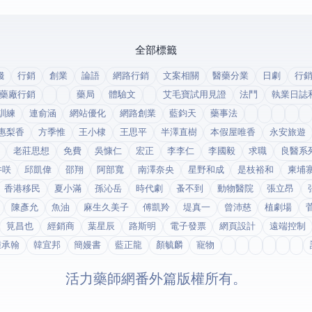
全部標籤
錢
行銷
創業
論語
網路行銷
文案相關
醫藥分業
日劇
行
藥廠行銷
藥局
體驗文
艾毛寶試用見證
法鬥
執業日誌
訓練
連俞涵
網站優化
網路創業
藍鈞天
藥事法
惠梨香
方季惟
王小棣
王思平
半澤直樹
本假屋唯香
永安旅遊
老莊思想
免費
吳慷仁
宏正
李李仁
李國毅
求職
良醫系
井咲
邱凱偉
邵翔
阿部寬
南澤奈央
星野和成
是枝裕和
柬埔
香港移民
夏小滿
孫沁岳
時代劇
蚤不到
動物醫院
張立昂
陳彥允
魚油
麻生久美子
傅凱羚
堤真一
曾沛慈
植劇場
筧昌也
經銷商
葉星辰
路斯明
電子發票
網頁設計
遠端控制
鍾承翰
韓宜邦
簡嫚書
藍正龍
顏毓麟
寵物
© 2026 活力藥師網番外篇. 版權所有。