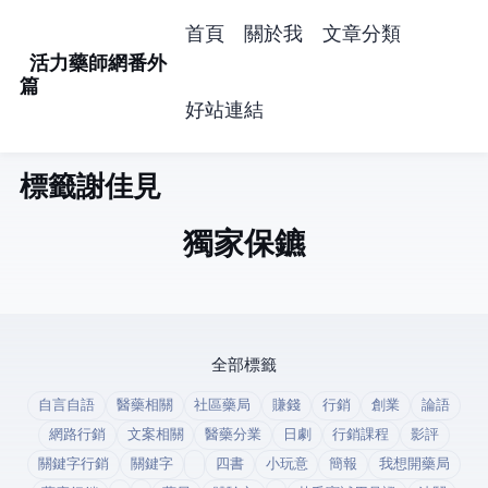
首頁
關於我
文章分類
活力藥師網番外
篇
好站連結
標籤: 謝佳見 (1)
獨家保鑣
全部標籤
自言自語
醫藥相關
社區藥局
賺錢
行銷
創業
論語
網路行銷
文案相關
醫藥分業
日劇
行銷課程
影評
關鍵字行銷
關鍵字
四書
小玩意
簡報
我想開藥局