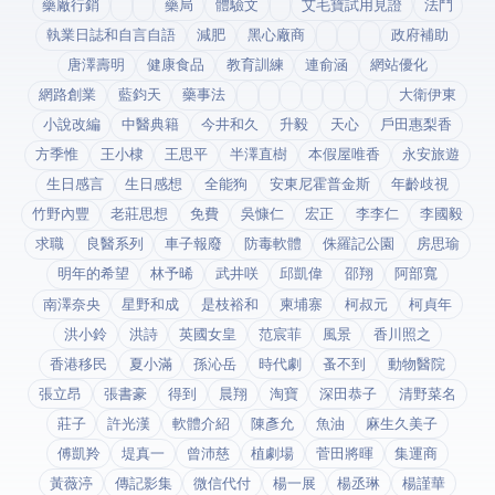
藥廠行銷
藥局
體驗文
艾毛寶試用見證
法鬥
執業日誌和自言自語
減肥
黑心廠商
政府補助
唐澤壽明
健康食品
教育訓練
連俞涵
網站優化
網路創業
藍鈞天
藥事法
大衛伊東
小說改編
中醫典籍
今井和久
升毅
天心
戶田惠梨香
方季惟
王小棣
王思平
半澤直樹
本假屋唯香
永安旅遊
生日感言
生日感想
全能狗
安東尼霍普金斯
年齡歧視
竹野內豐
老莊思想
免費
吳慷仁
宏正
李李仁
李國毅
求職
良醫系列
車子報廢
防毒軟體
侏羅記公園
房思瑜
明年的希望
林予晞
武井咲
邱凱偉
邵翔
阿部寬
南澤奈央
星野和成
是枝裕和
柬埔寨
柯叔元
柯貞年
洪小鈴
洪詩
英國女皇
范宸菲
風景
香川照之
香港移民
夏小滿
孫沁岳
時代劇
蚤不到
動物醫院
張立昂
張書豪
得到app
晨翔
淘寶
深田恭子
清野菜名
莊子
許光漢
軟體介紹
陳彥允
魚油
麻生久美子
傅凱羚
堤真一
曾沛慈
植劇場
菅田將暉
集運商
黃薇渟
傳記影集
微信代付
楊一展
楊丞琳
楊謹華