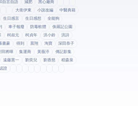
和自言自語
減肥
黑心廠商
大衛伊東
小說改編
中醫典籍
生日感言
生日感想
全能狗
列
車子報廢
防毒軟體
侏羅記公園
寨
柯叔元
柯貞年
洪小鈴
洪詩
張書豪
得到app
晨翔
淘寶
深田恭子
菅田將暉
集運商
黃薇渟
傳記影集
遠藤憲一
劉奕兒
劉香慈
稻森泉
fda認證