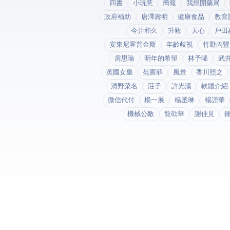
四書
小玩意
簡報
我想開藥局
政府補助
唐澤壽明
健康食品
教育
今井和久
升毅
天心
戶田
安東尼霍普金斯
年齡歧視
竹野內豐
房思瑜
明年的希望
林予晞
武
英國女皇
范宸菲
風景
香川照之
清野菜名
莊子
許光漢
軟體介紹
微信代付
楊一展
楊丞琳
楊謹華
機械公敵
龍劭華
謝佳見