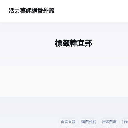
活力藥師網番外篇
標籤: 韓宜邦 (1)
自言自語
醫藥相關
社區藥局
賺