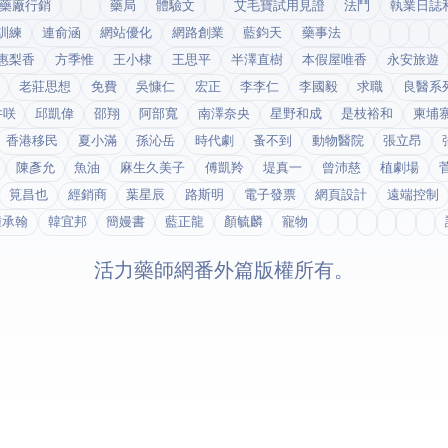
藥廠行銷
藥局
體驗文
艾毛寶試用見證
法鬥
執業日誌
訓練
連俞涵
網站優化
網路創業
藍鈞天
藥事法
惠梨香
方季惟
王小棣
王思平
半澤直樹
本假屋唯香
永安旅遊
老莊思想
免費
吳慷仁
宏正
李李仁
李國毅
求職
良醫系
井咲
邱凱偉
邵翔
阿部寬
南澤奈央
星野和成
是枝裕和
柬埔
香港移民
夏小滿
孫沁岳
時代劇
蚤不到
動物醫院
張立昂
陳彥允
魚油
麻生久美子
傅凱羚
堤真一
曾沛慈
植劇場
筧昌也
經銷商
葉星辰
路斯明
電子發票
網頁設計
遠端控制
鍾承翰
韓宜邦
簡嫚書
藍正龍
顏毓麟
寵物
© 2026 活力藥師網番外篇. 版權所有。