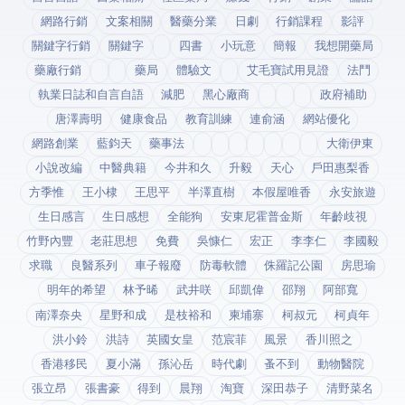
網路行銷
文案相關
醫藥分業
日劇
行銷課程
影評
關鍵字行銷
關鍵字
四書
小玩意
簡報
我想開藥局
藥廠行銷
藥局
體驗文
艾毛寶試用見證
法鬥
執業日誌和自言自語
減肥
黑心廠商
政府補助
唐澤壽明
健康食品
教育訓練
連俞涵
網站優化
網路創業
藍鈞天
藥事法
大衛伊東
小說改編
中醫典籍
今井和久
升毅
天心
戶田惠梨香
方季惟
王小棣
王思平
半澤直樹
本假屋唯香
永安旅遊
生日感言
生日感想
全能狗
安東尼霍普金斯
年齡歧視
竹野內豐
老莊思想
免費
吳慷仁
宏正
李李仁
李國毅
求職
良醫系列
車子報廢
防毒軟體
侏羅記公園
房思瑜
明年的希望
林予晞
武井咲
邱凱偉
邵翔
阿部寬
南澤奈央
星野和成
是枝裕和
柬埔寨
柯叔元
柯貞年
洪小鈴
洪詩
英國女皇
范宸菲
風景
香川照之
香港移民
夏小滿
孫沁岳
時代劇
蚤不到
動物醫院
張立昂
張書豪
得到app
晨翔
淘寶
深田恭子
清野菜名