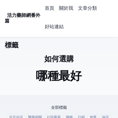
首頁
關於我
文章分類
活力藥師網番外
篇
好站連結
標籤: mac mini (2)
如何選購macmini
哪種mac mini最好
全部標籤
自言自語
醫藥相關
社區藥局
賺錢
行銷
創業
論語