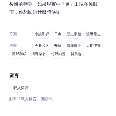
後悔的時刻，如果現實中「選TAXI」出現在你眼
前，你想回到什麼時候呢?
小說影評
日劇
歷史穿越
溫馨勵志
分類
今井和久
升毅
南澤奈央
大衛伊東
標籤
星野和成
清野菜名
竹野內豐
筧昌也
留言
載入留言
點擊「載入留言」後顯示 Disqus。