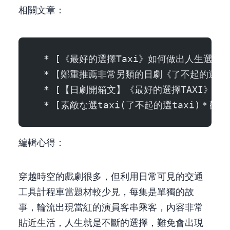
相關文章：
  * [《最好的選擇Taxi》如何做出人生選擇| 竹野內豐
  * [鄭重推薦非常另類的日劇《了不起的選TAXI》（
  * [【日劇開箱文】《最好的選擇TAXI》人生三叉路，
  * [素敵な選taxi(了不起的選taxi)＊觀後感](htt
編輯心得：
穿越時空的戲劇很多，但利用日常可見的交通
工具(計程車)當題材較少見，每集是單獨的故
事，輪流出現當紅的演員客串乘客，內容非常
貼近生活，人生就是不斷的選擇，難免會出現