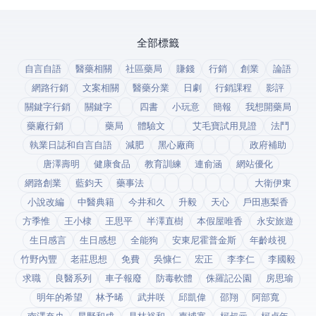
全部標籤
自言自語
醫藥相關
社區藥局
賺錢
行銷
創業
論語
網路行銷
文案相關
醫藥分業
日劇
行銷課程
影評
關鍵字行銷
關鍵字
四書
小玩意
簡報
我想開藥局
藥廠行銷
藥局
體驗文
艾毛寶試用見證
法鬥
執業日誌和自言自語
減肥
黑心廠商
政府補助
唐澤壽明
健康食品
教育訓練
連俞涵
網站優化
網路創業
藍鈞天
藥事法
大衛伊東
小說改編
中醫典籍
今井和久
升毅
天心
戶田惠梨香
方季惟
王小棣
王思平
半澤直樹
本假屋唯香
永安旅遊
生日感言
生日感想
全能狗
安東尼霍普金斯
年齡歧視
竹野內豐
老莊思想
免費
吳慷仁
宏正
李李仁
李國毅
求職
良醫系列
車子報廢
防毒軟體
侏羅記公園
房思瑜
明年的希望
林予晞
武井咲
邱凱偉
邵翔
阿部寬