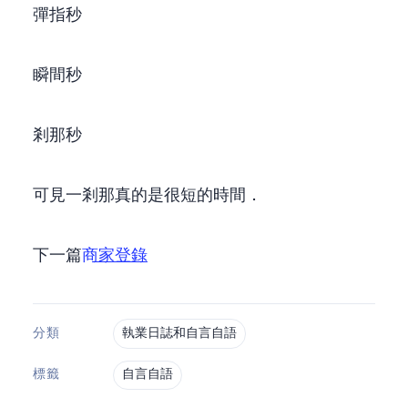
1彈指=7.2 秒
1瞬間=0.36秒
1剎那=0.018秒
可見一剎那真的是很短的時間．
下一篇
Google商家登錄
執業日誌和自言自語
分類
自言自語
標籤