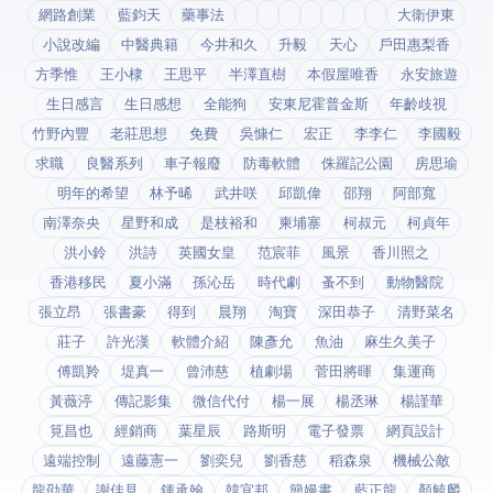
網路創業
藍鈞天
藥事法
大衛伊東
小說改編
中醫典籍
今井和久
升毅
天心
戶田惠梨香
方季惟
王小棣
王思平
半澤直樹
本假屋唯香
永安旅遊
生日感言
生日感想
全能狗
安東尼霍普金斯
年齡歧視
竹野內豐
老莊思想
免費
吳慷仁
宏正
李李仁
李國毅
求職
良醫系列
車子報廢
防毒軟體
侏羅記公園
房思瑜
明年的希望
林予晞
武井咲
邱凱偉
邵翔
阿部寬
南澤奈央
星野和成
是枝裕和
柬埔寨
柯叔元
柯貞年
洪小鈴
洪詩
英國女皇
范宸菲
風景
香川照之
香港移民
夏小滿
孫沁岳
時代劇
蚤不到
動物醫院
張立昂
張書豪
得到app
晨翔
淘寶
深田恭子
清野菜名
莊子
許光漢
軟體介紹
陳彥允
魚油
麻生久美子
傅凱羚
堤真一
曾沛慈
植劇場
菅田將暉
集運商
黃薇渟
傳記影集
微信代付
楊一展
楊丞琳
楊謹華
筧昌也
經銷商
葉星辰
路斯明
電子發票
網頁設計
遠端控制
遠藤憲一
劉奕兒
劉香慈
稻森泉
機械公敵
龍劭華
謝佳見
鍾承翰
韓宜邦
簡嫚書
藍正龍
顏毓麟