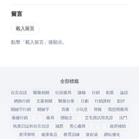
留言
載入留言
點擊「載入留言」後顯示 Disqus。
全部標籤
自言自語
醫藥相關
社區藥局
賺錢
行銷
創業
論語
網路行銷
文案相關
醫藥分業
日劇
行銷課程
影評
關鍵字行銷
關鍵字
四書
小玩意
簡報
我想開藥局
藥廠行銷
藥局
體驗文
艾毛寶試用見證
法鬥
執業日誌和自言自語
減肥
黑心廠商
政府補助
唐澤壽明
健康食品
教育訓練
連俞涵
網站優化