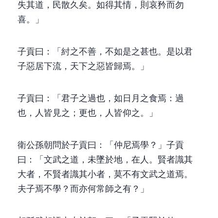
失其道，民散久矣。如得其情，則哀矜而勿
喜。」
子貢曰：「紂之不善，不如是之甚也。是以君
子惡居下流，天下之惡皆歸焉。」
子貢曰：「君子之過也，如日月之食焉：過
也，人皆見之；更也，人皆仰之。」
衛公孫朝問於子貢曰：「仲尼焉學？」子貢
曰：「文武之道，未墜於地，在人。賢者識其
大者，不賢者識其小者，莫不有文武之道焉。
夫子焉不學？而亦何常師之有？」