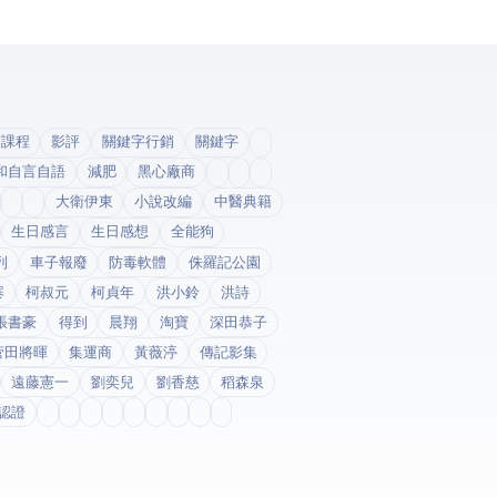
銷課程
影評
關鍵字行銷
關鍵字
和自言自語
減肥
黑心廠商
大衛伊東
小說改編
中醫典籍
生日感言
生日感想
全能狗
列
車子報廢
防毒軟體
侏羅記公園
寨
柯叔元
柯貞年
洪小鈴
洪詩
張書豪
得到app
晨翔
淘寶
深田恭子
菅田將暉
集運商
黃薇渟
傳記影集
遠藤憲一
劉奕兒
劉香慈
稻森泉
fda認證