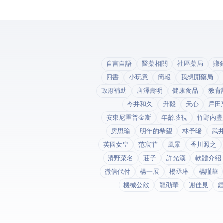
自言自語
醫藥相關
社區藥局
賺
四書
小玩意
簡報
我想開藥局
政府補助
唐澤壽明
健康食品
教育
今井和久
升毅
天心
戶田
安東尼霍普金斯
年齡歧視
竹野內豐
房思瑜
明年的希望
林予晞
武
英國女皇
范宸菲
風景
香川照之
清野菜名
莊子
許光漢
軟體介紹
微信代付
楊一展
楊丞琳
楊謹華
機械公敵
龍劭華
謝佳見