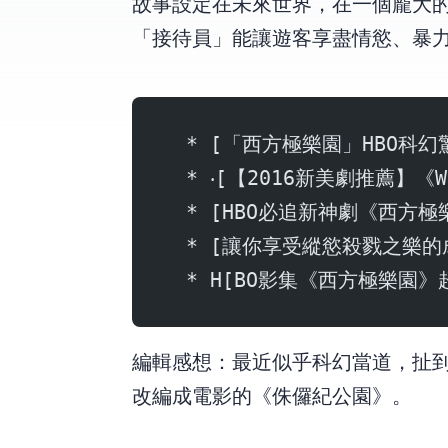
故事設定在未來世界，在一個龐大
「接待員」能讓遊客享盡情慾、暴
  * [「西方極樂園」HBO科幻驚悚](
  * ‧[【2016新美劇推薦】《Wes
  * [HBO必追新神劇《西方極樂園
  * [讓你享受縱慾殺戮之樂的成人
  * H[BO影集《西方極樂園》超強
編輯感想：最近似乎科幻當道，扯
改編成電影的《侏儸紀公園》。