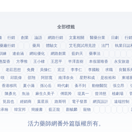
全部標籤
錢
行銷
創業
論語
網路行銷
文案相關
醫藥分業
日劇
行
藥廠行銷
藥局
體驗文
艾毛寶試用見證
法鬥
執業日誌
訓練
連俞涵
網站優化
網路創業
藍鈞天
藥事法
惠梨香
方季惟
王小棣
王思平
半澤直樹
本假屋唯香
永安旅遊
老莊思想
免費
吳慷仁
宏正
李李仁
李國毅
求職
良醫系
井咲
邱凱偉
邵翔
阿部寬
南澤奈央
星野和成
是枝裕和
柬埔
香港移民
夏小滿
孫沁岳
時代劇
蚤不到
動物醫院
張立昂
陳彥允
魚油
麻生久美子
傅凱羚
堤真一
曾沛慈
植劇場
筧昌也
經銷商
葉星辰
路斯明
電子發票
網頁設計
遠端控制
鍾承翰
韓宜邦
簡嫚書
藍正龍
顏毓麟
寵物
© 2026 活力藥師網番外篇. 版權所有。