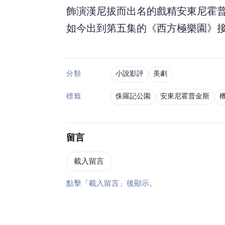
飾演漢尼拔而出名的戲精安東尼霍
如今出到第五集的《西方極樂園》接
小說影評
美劇
分類
侏羅記公園
安東尼霍普金斯
標籤
留言
載入留言
點擊「載入留言」後顯示 Disqus。