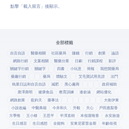
點擊「載入留言」後顯示 Disqus。
全部標籤
自言自語
醫藥相關
社區藥局
賺錢
行銷
創業
論語
網路行銷
文案相關
醫藥分業
日劇
行銷課程
影評
關鍵字行銷
關鍵字
四書
小玩意
簡報
我想開藥局
藥廠行銷
藥局
體驗文
艾毛寶試用見證
法鬥
執業日誌和自言自語
減肥
黑心廠商
政府補助
唐澤壽明
健康食品
教育訓練
連俞涵
網站優化
網路創業
藍鈞天
藥事法
大衛伊東
小說改編
中醫典籍
今井和久
升毅
天心
戶田惠梨香
方季惟
王小棣
王思平
半澤直樹
本假屋唯香
永安旅遊
生日感言
生日感想
全能狗
安東尼霍普金斯
年齡歧視