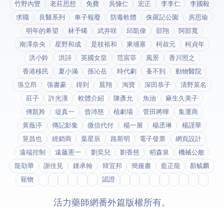
竹野內豐
老莊思想
免費
吳慷仁
宏正
李李仁
李國毅
求職
良醫系列
車子報廢
防毒軟體
侏羅記公園
房思瑜
明年的希望
林予晞
武井咲
邱凱偉
邵翔
阿部寬
南澤奈央
星野和成
是枝裕和
柬埔寨
柯叔元
柯貞年
洪小鈴
洪詩
英國女皇
范宸菲
風景
香川照之
香港移民
夏小滿
孫沁岳
時代劇
蚤不到
動物醫院
張立昂
張書豪
得到app
晨翔
淘寶
深田恭子
清野菜名
莊子
許光漢
軟體介紹
陳彥允
魚油
麻生久美子
傅凱羚
堤真一
曾沛慈
植劇場
菅田將暉
集運商
黃薇渟
傳記影集
微信代付
楊一展
楊丞琳
楊謹華
筧昌也
經銷商
葉星辰
路斯明
電子發票
網頁設計
遠端控制
遠藤憲一
劉奕兒
劉香慈
稻森泉
機械公敵
龍劭華
謝佳見
鍾承翰
韓宜邦
簡嫚書
藍正龍
顏毓麟
寵物
fda認證
© 2026 活力藥師網番外篇. 版權所有。