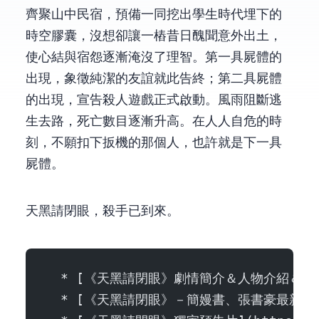
齊聚山中民宿，預備一同挖出學生時代埋下的
時空膠囊，沒想卻讓一樁昔日醜聞意外出土，
使心結與宿怨逐漸淹沒了理智。第一具屍體的
出現，象徵純潔的友誼就此告終；第二具屍體
的出現，宣告殺人遊戲正式啟動。風雨阻斷逃
生去路，死亡數目逐漸升高。在人人自危的時
刻，不願扣下扳機的那個人，也許就是下一具
屍體…。
天黑請閉眼，殺手已到來。
  * [《天黑請閉眼》劇情簡介＆人物介紹＆分集劇情](http:
  * [《天黑請閉眼》－簡嫚書、張書豪最新驚悚力作](htt