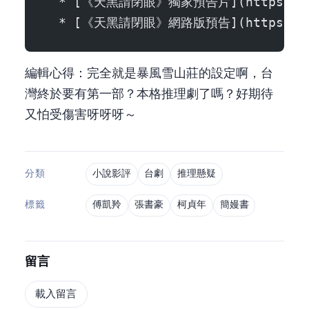
  * [《天黑請閉眼》獨家預告片](https://stars
  * [《天黑請閉眼》網路版預告](https://www.
編輯心得：完全就是暴風雪山莊的設定啊，台
灣終於要有第一部(？)本格推理劇了嗎？好期待
又怕受傷害呀呀呀～
小說影評
台劇
推理懸疑
分類
傅凱羚
張書豪
柯貞年
簡嫚書
標籤
留言
載入留言